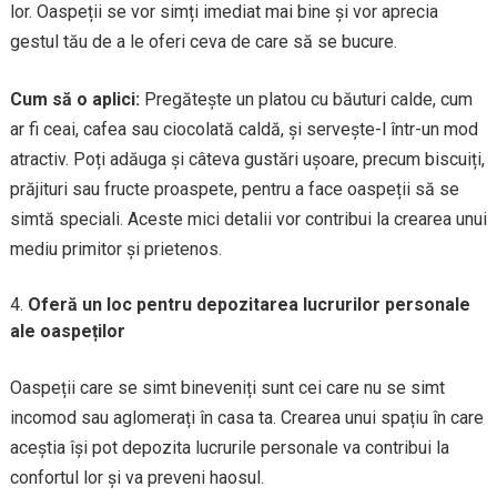
lor. Oaspeții se vor simți imediat mai bine și vor aprecia
gestul tău de a le oferi ceva de care să se bucure.
Cum să o aplici:
Pregătește un platou cu băuturi calde, cum
ar fi ceai, cafea sau ciocolată caldă, și servește-l într-un mod
atractiv. Poți adăuga și câteva gustări ușoare, precum biscuiți,
prăjituri sau fructe proaspete, pentru a face oaspeții să se
simtă speciali. Aceste mici detalii vor contribui la crearea unui
mediu primitor și prietenos.
Oferă un loc pentru depozitarea lucrurilor personale
ale oaspeților
Oaspeții care se simt bineveniți sunt cei care nu se simt
incomod sau aglomerați în casa ta. Crearea unui spațiu în care
aceștia își pot depozita lucrurile personale va contribui la
confortul lor și va preveni haosul.