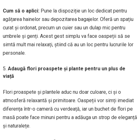
Cum să o aplici:
Pune la dispoziție un loc dedicat pentru
agățarea hainelor sau depozitarea bagajelor. Oferă un spațiu
curat și ordonat, precum un cuier sau un dulap mic pentru
umbrele și genți. Acest gest simplu va face oaspeții să se
simtă mult mai relaxați, știind că au un loc pentru lucrurile lor
personale.
Adaugă flori proaspete și plante pentru un plus de
viață
Flori proaspete și plantele aduc nu doar culoare, ci și o
atmosferă relaxantă și primitoare. Oaspeții vor simți imediat
diferența într-o cameră cu verdeață, iar un buchet de flori pe
masă poate face minuni pentru a adăuga un strop de eleganță
și naturalețe.