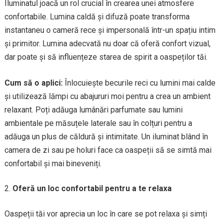
Iluminatul joacă un rol crucial în crearea unei atmosfere
confortabile. Lumina caldă și difuză poate transforma
instantaneu o cameră rece și impersonală într-un spațiu intim
și primitor. Lumina adecvată nu doar că oferă confort vizual,
dar poate și să influențeze starea de spirit a oaspeților tăi.
Cum să o aplici:
Înlocuiește becurile reci cu lumini mai calde
și utilizează lămpi cu abajururi moi pentru a crea un ambient
relaxant. Poți adăuga lumânări parfumate sau lumini
ambientale pe măsuțele laterale sau în colțuri pentru a
adăuga un plus de căldură și intimitate. Un iluminat blând în
camera de zi sau pe holuri face ca oaspeții să se simtă mai
confortabil și mai bineveniți.
Oferă un loc confortabil pentru a te relaxa
Oaspeții tăi vor aprecia un loc în care se pot relaxa și simți