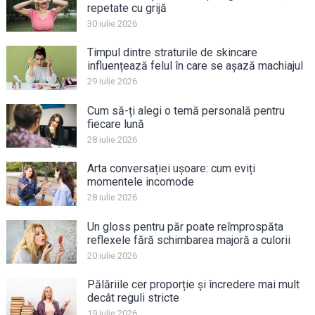
repetate cu grijă
30 iulie 2026
Timpul dintre straturile de skincare
influențează felul în care se așază machiajul
29 iulie 2026
Cum să-ți alegi o temă personală pentru
fiecare lună
28 iulie 2026
Arta conversației ușoare: cum eviți
momentele incomode
28 iulie 2026
Un gloss pentru păr poate reîmprospăta
reflexele fără schimbarea majoră a culorii
20 iulie 2026
Pălăriile cer proporție și încredere mai mult
decât reguli stricte
19 iulie 2026