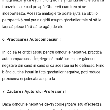
Imaginează-ți că ești într-o grădină și gândurile tale sunt ca
frunzele care cad pe apă. Observă cum trec și se
îndepărtează. Această analogie te poate ajuta să obții o
perspectivă mai puțin rigidă asupra gândurilor tale și să le
lași să plece fără să te agăți de ele.
6. Practicarea Autocompasiunii
:
În loc să te critici aspru pentru gândurile negative, practică
autocompasiunea. Înțelege că toată lumea are gânduri
negative din când în când și că acestea nu te definesc. Fiind
blând cu tine însuți în fața gândurilor negative, poți reduce
presiunea și judecata asupra ta.
7. Căutarea Ajutorului Profesional
:
Dacă gândurile negative devin copleșitoare sau afectează