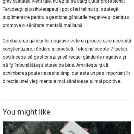
grav calitatea vieții tale, nu ezita să cauți ajutor profesional.
Terapeuții și psihoterapeuții pot oferi tehnici și strategii
suplimentare pentru a gestiona gândurile negative și pentru a
promova o sănătate mentală mai bună.
Combaterea gândurilor negative este un proces care necesită
conștientizare, răbdare și practică. Folosind aceste 7 tactici,
poți începe să gestionezi și să reduci gândurile negative și
să îți îmbunătățești starea de bine. Amintește-ți că
schimbarea poate necesita timp, dar este un pas important în
direcția unei vieți mentale mai sănătoase și mai pozitive.
You might like