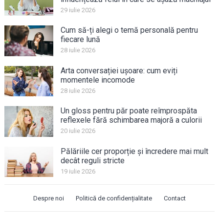
29 iulie 2026
Cum să-ți alegi o temă personală pentru
fiecare lună
28 iulie 2026
Arta conversației ușoare: cum eviți
momentele incomode
28 iulie 2026
Un gloss pentru păr poate reîmprospăta
reflexele fără schimbarea majoră a culorii
20 iulie 2026
Pălăriile cer proporție și încredere mai mult
decât reguli stricte
19 iulie 2026
Despre noi
Politică de confidențialitate
Contact