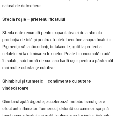
natural de detoxifiere.
Sfecla roșie – prietenul ficatului
Sfecla este renumită pentru capacitatea ei de a stimula
producția de bilă și pentru efectele benefice asupra ficatului.
Pigmenții săi antioxidanți, betalainele, ajută la protecția
celulelor și la eliminarea toxinelor. Poate fi consumată crudă
în salate, sub formă de suc sau fiartă ușor, pentru a păstra cât
mai multe substanțe nutritive.
Ghimbirul și turmeric – condimente cu putere
vindecătoare
Ghimbirul ajută digestia, accelerează metabolismul și are
efect antiinflamator. Turmericul, datorită curcuminei, sprijină
funcționarea ficatului și ajută la eliminarea toxinelor. Folosite