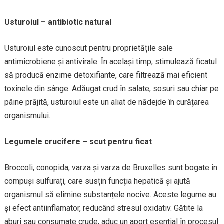
Usturoiul – antibiotic natural
Usturoiul este cunoscut pentru proprietățile sale
antimicrobiene și antivirale. În același timp, stimulează ficatul
să producă enzime detoxifiante, care filtrează mai eficient
toxinele din sânge. Adăugat crud în salate, sosuri sau chiar pe
pâine prăjită, usturoiul este un aliat de nădejde în curățarea
organismului.
Legumele crucifere – scut pentru ficat
Broccoli, conopida, varza și varza de Bruxelles sunt bogate în
compuși sulfurați, care susțin funcția hepatică și ajută
organismul să elimine substanțele nocive. Aceste legume au
și efect antiinflamator, reducând stresul oxidativ. Gătite la
aburi sau consumate crude, aduc un aport esențial în procesul