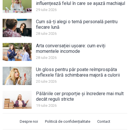
influențează felul în care se așază machiajul
29 iulie 2026
Cum să-ți alegi o temă personală pentru
fiecare lună
28 iulie 2026
Arta conversației ușoare: cum eviți
momentele incomode
28 iulie 2026
Un gloss pentru păr poate reîmprospăta
reflexele fără schimbarea majoră a culorii
20 iulie 2026
Pălăriile cer proporție și încredere mai mult
decât reguli stricte
19 iulie 2026
Despre noi
Politică de confidențialitate
Contact