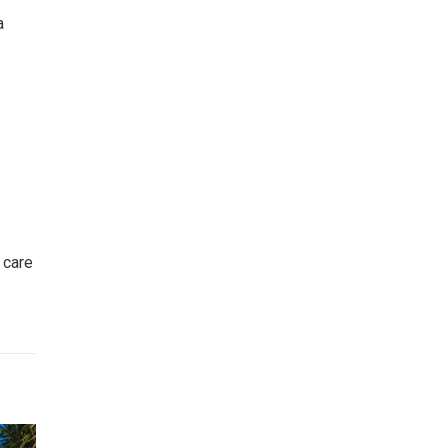
a
 care