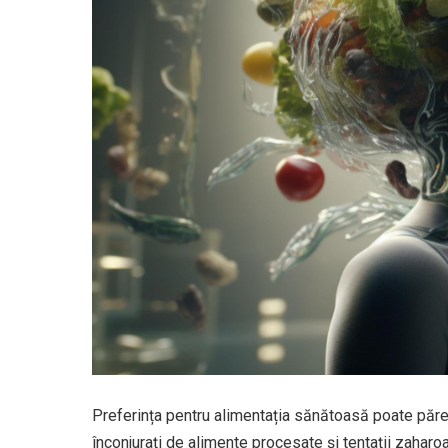
Preferința pentru alimentația sănătoasă poate părea
înconjurați de alimente procesate și tentații zaharoa