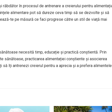
și răbdător în procesul de antrenare a creierului pentru alimentați
nțele alimentare pot să dureze ceva timp să se dezvolte și să
ajează-te pe măsură ce faci progrese către un stil de viață mai
 sănătoase necesită timp, educație și practică conștientă. Prin
te sănătoase, practicarea alimentației conștiente și asocierea
să îți antrenezi creierul pentru a aprecia și a prefera alimentele