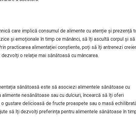
hnică care implică consumul de alimente cu atenție și prezență to
izice și emoționale în timp ce mănânci, să îți ascultă corpul și să
n practicarea alimentației conștiente, poți să îți antrenezi creie
ți dezvolți o relație mai sănătoasă cu mâncarea.
alimentația sănătoasă este să asociezi alimentele sănătoase cu
alimente nesănătoase sau cu dulciuri, încearcă să îți oferi
o gustare delicioasă de fructe proaspete sau o masă echilibrată
jute să îți dezvolți preferința pentru alimentele sănătoase în tim