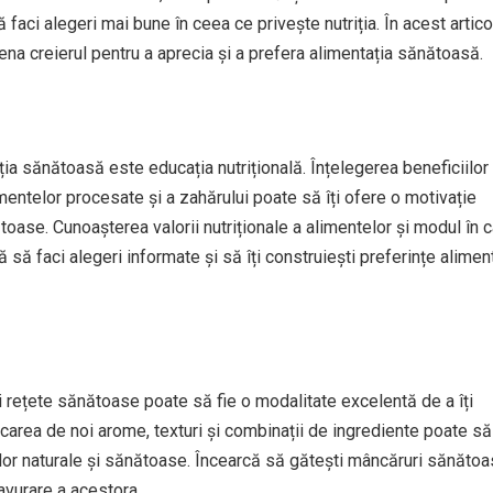
aci alegeri mai bune în ceea ce privește nutriția. În acest artico
rena creierul pentru a aprecia și a prefera alimentația sănătoasă.
ția sănătoasă este educația nutrițională. Înțelegerea beneficiilor
mentelor procesate și a zahărului poate să îți ofere o motivație
oase. Cunoașterea valorii nutriționale a alimentelor și modul în 
să faci alegeri informate și să îți construiești preferințe alimen
i rețete sănătoase poate să fie o modalitate excelentă de a îți
carea de noi arome, texturi și combinații de ingrediente poate să 
telor naturale și sănătoase. Încearcă să gătești mâncăruri sănăto
avurare a acestora.