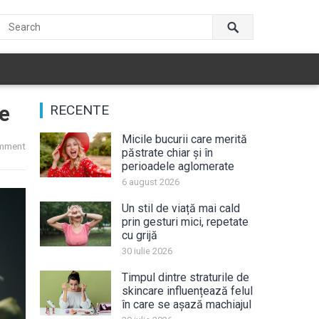
se
RECENTE
Micile bucurii care merită
mment
păstrate chiar și în
perioadele aglomerate
6 august 2026
Un stil de viață mai cald
prin gesturi mici, repetate
cu grijă
30 iulie 2026
Timpul dintre straturile de
skincare influențează felul
în care se așază machiajul