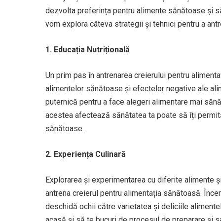
dezvolta preferința pentru alimente sănătoase și să f
vom explora câteva strategii și tehnici pentru a ant
1. Educația Nutrițională
Un prim pas în antrenarea creierului pentru alimenta
alimentelor sănătoase și efectelor negative ale ali
puternică pentru a face alegeri alimentare mai sănăt
acestea afectează sănătatea ta poate să îți permită 
sănătoase.
2. Experiența Culinară
Explorarea și experimentarea cu diferite alimente ș
antrena creierul pentru alimentația sănătoasă. Încer
deschidă ochii către varietatea și deliciile alimen
acasă și să te bucuri de procesul de preparare și s