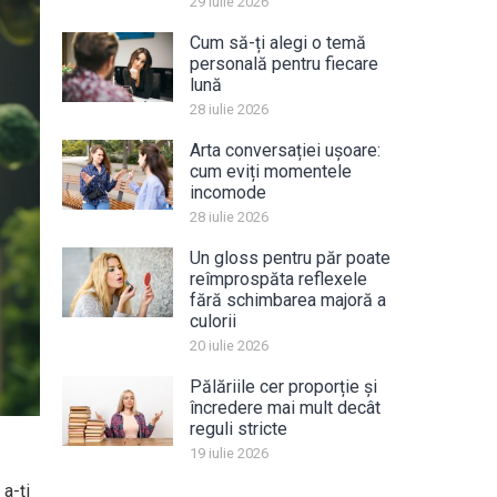
29 iulie 2026
Cum să-ți alegi o temă
personală pentru fiecare
lună
28 iulie 2026
Arta conversației ușoare:
cum eviți momentele
incomode
28 iulie 2026
Un gloss pentru păr poate
reîmprospăta reflexele
fără schimbarea majoră a
culorii
20 iulie 2026
Pălăriile cer proporție și
încredere mai mult decât
reguli stricte
19 iulie 2026
 a-ți