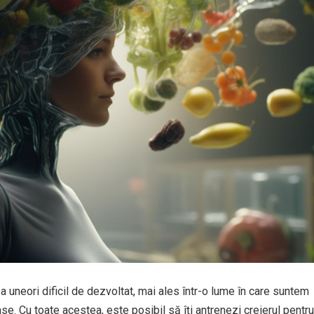
 uneori dificil de dezvoltat, mai ales într-o lume în care suntem
se. Cu toate acestea, este posibil să îți antrenezi creierul pentru