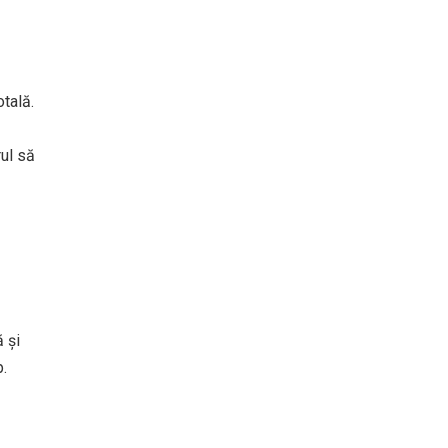
tală.
rul să
 și
p.