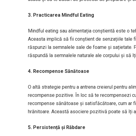
3. Practicarea Mindful Eating
Mindful eating sau alimentația conștientă este o te
Aceasta implică să fii conștient de senzațiile tale f
răspunzi la semnalele sale de foame și sațietate. Pri
răspundă la semnalele naturale ale corpului și să î
4. Recompense Sănătoase
O altă strategie pentru a antrena creierul pentru 
recompense pozitive. În loc să te recompensezi cu 
recompense sănătoase și satisfăcătoare, cum ar fi 
hrănitoare. Această asociere pozitivă poate să îți a
5. Persistență și Răbdare