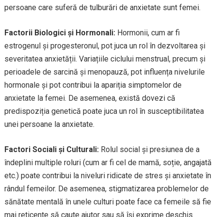
persoane care suferă de tulburări de anxietate sunt femei.
Factorii Biologici și Hormonali:
Hormonii, cum ar fi
estrogenul și progesteronul, pot juca un rol în dezvoltarea și
severitatea anxietății. Variațiile ciclului menstrual, precum și
perioadele de sarcină și menopauză, pot influența nivelurile
hormonale și pot contribui la apariția simptomelor de
anxietate la femei. De asemenea, există dovezi că
predispoziția genetică poate juca un rol în susceptibilitatea
unei persoane la anxietate.
Factori Sociali și Culturali:
Rolul social și presiunea de a
îndeplini multiple roluri (cum ar fi cel de mamă, soție, angajată
etc.) poate contribui la niveluri ridicate de stres și anxietate în
rândul femeilor. De asemenea, stigmatizarea problemelor de
sănătate mentală în unele culturi poate face ca femeile să fie
mai reticente să caute ajutor sau să își exprime deschis