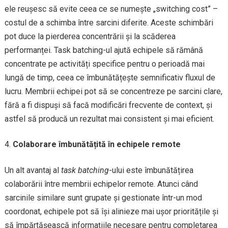
ele reușesc să evite ceea ce se numește „switching cost” –
costul de a schimba între sarcini diferite. Aceste schimbări
pot duce la pierderea concentrării și la scăderea
performanței. Task batching-ul ajută echipele să rămână
concentrate pe activități specifice pentru o perioadă mai
lungă de timp, ceea ce îmbunătățește semnificativ fluxul de
lucru. Membrii echipei pot să se concentreze pe sarcini clare,
fără a fi dispuși să facă modificări frecvente de context, și
astfel să producă un rezultat mai consistent și mai eficient.
Colaborare îmbunătățită în echipele remote
Un alt avantaj al
task batching
-ului este îmbunătățirea
colaborării între membrii echipelor remote. Atunci când
sarcinile similare sunt grupate și gestionate într-un mod
coordonat, echipele pot să își alinieze mai ușor prioritățile și
să împărtășească informațiile necesare pentru completarea