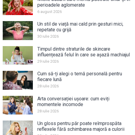
perioadele aglomerate
6 august 2026
Un stil de viață mai cald prin gesturi mici,
repetate cu grijă
30 iulie 2026
Timpul dintre straturile de skincare
influențează felul în care se așază machiajul
29 iulie 2026
Cum să-ți alegi o temă personală pentru
fiecare lună
28 iulie 2026
Arta conversației ușoare: cum eviți
momentele incomode
28 iulie 2026
Un gloss pentru păr poate reîmprospăta
reflexele fără schimbarea majoră a culorii