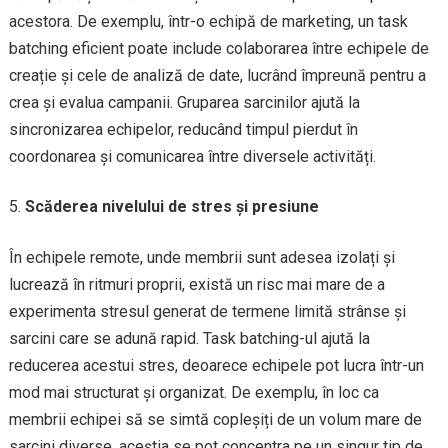
acestora. De exemplu, într-o echipă de marketing, un task
batching eficient poate include colaborarea între echipele de
creație și cele de analiză de date, lucrând împreună pentru a
crea și evalua campanii. Gruparea sarcinilor ajută la
sincronizarea echipelor, reducând timpul pierdut în
coordonarea și comunicarea între diversele activități.
Scăderea nivelului de stres și presiune
În echipele remote, unde membrii sunt adesea izolați și
lucrează în ritmuri proprii, există un risc mai mare de a
experimenta stresul generat de termene limită strânse și
sarcini care se adună rapid. Task batching-ul ajută la
reducerea acestui stres, deoarece echipele pot lucra într-un
mod mai structurat și organizat. De exemplu, în loc ca
membrii echipei să se simtă copleșiți de un volum mare de
sarcini diverse, aceștia se pot concentra pe un singur tip de