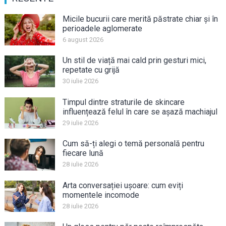
Micile bucurii care merită păstrate chiar și în
perioadele aglomerate
6 august 2026
Un stil de viață mai cald prin gesturi mici,
repetate cu grijă
30 iulie 2026
Timpul dintre straturile de skincare
influențează felul în care se așază machiajul
29 iulie 2026
Cum să-ți alegi o temă personală pentru
fiecare lună
28 iulie 2026
Arta conversației ușoare: cum eviți
momentele incomode
28 iulie 2026