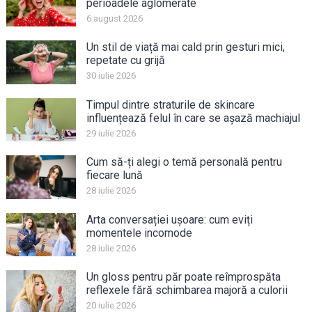
perioadele aglomerate
6 august 2026
Un stil de viață mai cald prin gesturi mici,
repetate cu grijă
30 iulie 2026
Timpul dintre straturile de skincare
influențează felul în care se așază machiajul
29 iulie 2026
Cum să-ți alegi o temă personală pentru
fiecare lună
28 iulie 2026
Arta conversației ușoare: cum eviți
momentele incomode
28 iulie 2026
Un gloss pentru păr poate reîmprospăta
reflexele fără schimbarea majoră a culorii
20 iulie 2026