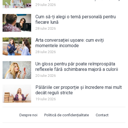
29 iulie 2026
Cum să-ți alegi o temă personală pentru
fiecare lună
28 iulie 2026
Arta conversației ușoare: cum eviți
momentele incomode
28 iulie 2026
Un gloss pentru păr poate reîmprospăta
reflexele fără schimbarea majoră a culorii
20 iulie 2026
Pălăriile cer proporție și încredere mai mult
decât reguli stricte
19 iulie 2026
Despre noi
Politică de confidențialitate
Contact