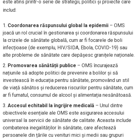
este atins printr-o serie de strategii, politici și proiecte care
includ:
Coordonarea răspunsului global la epidemii
– OMS
joacă un rol crucial în gestionarea și coordonarea răspunsului
la crizele de sănătate globală, cum ar fi focarele de boli
infecțioase (de exemplu, HIV/SIDA, Ebola, COVID-19) sau
alte probleme de sănătate care depășesc granițele naționale.
Promovarea sănătății publice
– OMS încurajează
națiunile să adopte politici de prevenire a bolilor și să
investească în educația pentru sănătate, promovând un stil
de viață sănătos și reducerea riscurilor pentru sănătate, cum
ar fi fumatul, consumul de alcool și alimentația nesănătoasă.
Accesul echitabil la îngrijire medicală
– Unul dintre
obiectivele esențiale ale OMS este asigurarea accesului
universal la servicii de sănătate de calitate. Aceasta include
combaterea inegalităților în sănătate, care afectează
persoanele din țările cu venituri mici și medii sau grupuri