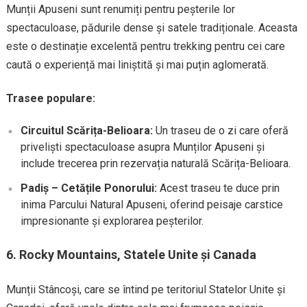
Munții Apuseni sunt renumiți pentru peșterile lor
spectaculoase, pădurile dense și satele tradiționale. Aceasta
este o destinație excelentă pentru trekking pentru cei care
caută o experiență mai liniștită și mai puțin aglomerată.
Trasee populare:
Circuitul Scărița-Belioara:
Un traseu de o zi care oferă
priveliști spectaculoase asupra Munților Apuseni și
include trecerea prin rezervația naturală Scărița-Belioara.
Padiș – Cetățile Ponorului:
Acest traseu te duce prin
inima Parcului Natural Apuseni, oferind peisaje carstice
impresionante și explorarea peșterilor.
6.
Rocky Mountains, Statele Unite și Canada
Munții Stâncoși, care se întind pe teritoriul Statelor Unite și