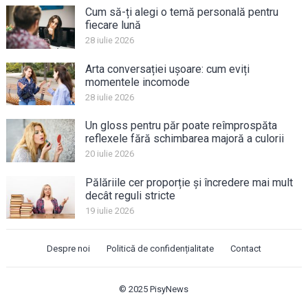
Cum să-ți alegi o temă personală pentru
fiecare lună
28 iulie 2026
Arta conversației ușoare: cum eviți
momentele incomode
28 iulie 2026
Un gloss pentru păr poate reîmprospăta
reflexele fără schimbarea majoră a culorii
20 iulie 2026
Pălăriile cer proporție și încredere mai mult
decât reguli stricte
19 iulie 2026
Despre noi
Politică de confidențialitate
Contact
© 2025
PisyNews