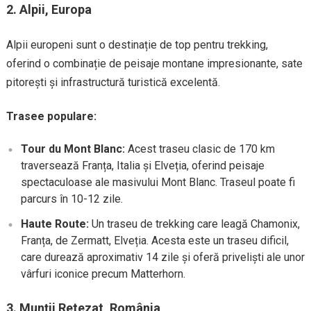
2.
Alpii, Europa
Alpii europeni sunt o destinație de top pentru trekking,
oferind o combinație de peisaje montane impresionante, sate
pitorești și infrastructură turistică excelentă.
Trasee populare:
Tour du Mont Blanc:
Acest traseu clasic de 170 km
traversează Franța, Italia și Elveția, oferind peisaje
spectaculoase ale masivului Mont Blanc. Traseul poate fi
parcurs în 10-12 zile.
Haute Route:
Un traseu de trekking care leagă Chamonix,
Franța, de Zermatt, Elveția. Acesta este un traseu dificil,
care durează aproximativ 14 zile și oferă priveliști ale unor
vârfuri iconice precum Matterhorn.
3.
Munții Retezat, România