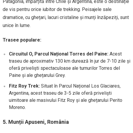
Patagonia, împărțită între Chile și Argentina, este o destinație
de vis pentru orice iubitor de trekking. Peisajele sale
dramatice, cu ghețari, lacuri cristaline și munți înzăpeziți, sunt
unice în lume.
Trasee populare:
Circuitul O, Parcul Național Torres del Paine:
Acest
traseu de aproximativ 130 km durează în jur de 7-10 zile și
oferă priveliști spectaculoase ale turnurilor Torres del
Paine și ale ghețarului Grey.
Fitz Roy Trek:
Situat în Parcul Național Los Glaciares,
Argentina, acest traseu de 3-5 zile oferă priveliști
uimitoare ale masivului Fitz Roy și ale ghețarului Perito
Moreno.
5.
Munții Apuseni, România