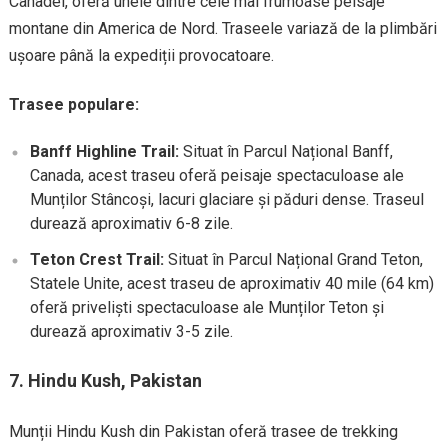
Canadei, oferă unele dintre cele mai frumoase peisaje
montane din America de Nord. Traseele variază de la plimbări
ușoare până la expediții provocatoare.
Trasee populare:
Banff Highline Trail:
Situat în Parcul Național Banff,
Canada, acest traseu oferă peisaje spectaculoase ale
Munților Stâncoși, lacuri glaciare și păduri dense. Traseul
durează aproximativ 6-8 zile.
Teton Crest Trail:
Situat în Parcul Național Grand Teton,
Statele Unite, acest traseu de aproximativ 40 mile (64 km)
oferă priveliști spectaculoase ale Munților Teton și
durează aproximativ 3-5 zile.
7.
Hindu Kush, Pakistan
Munții Hindu Kush din Pakistan oferă trasee de trekking