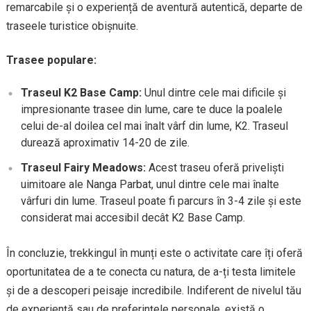
remarcabile și o experiență de aventură autentică, departe de
traseele turistice obișnuite.
Trasee populare:
Traseul K2 Base Camp:
Unul dintre cele mai dificile și
impresionante trasee din lume, care te duce la poalele
celui de-al doilea cel mai înalt vârf din lume, K2. Traseul
durează aproximativ 14-20 de zile.
Traseul Fairy Meadows:
Acest traseu oferă priveliști
uimitoare ale Nanga Parbat, unul dintre cele mai înalte
vârfuri din lume. Traseul poate fi parcurs în 3-4 zile și este
considerat mai accesibil decât K2 Base Camp.
În concluzie, trekkingul în munți este o activitate care îți oferă
oportunitatea de a te conecta cu natura, de a-ți testa limitele
și de a descoperi peisaje incredibile. Indiferent de nivelul tău
de experiență sau de preferințele personale, există o