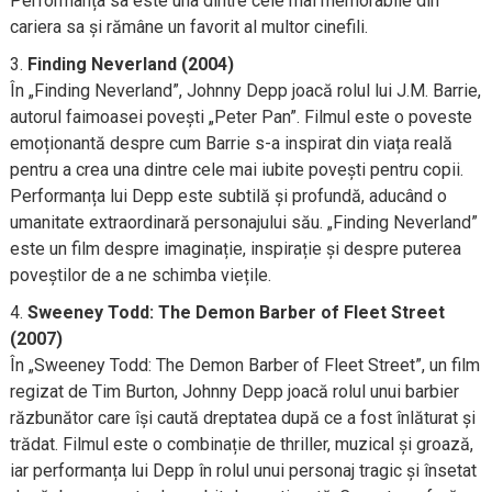
Performanța sa este una dintre cele mai memorabile din
cariera sa și rămâne un favorit al multor cinefili.
Finding Neverland (2004)
În „Finding Neverland”, Johnny Depp joacă rolul lui J.M. Barrie,
autorul faimoasei povești „Peter Pan”. Filmul este o poveste
emoționantă despre cum Barrie s-a inspirat din viața reală
pentru a crea una dintre cele mai iubite povești pentru copii.
Performanța lui Depp este subtilă și profundă, aducând o
umanitate extraordinară personajului său. „Finding Neverland”
este un film despre imaginație, inspirație și despre puterea
poveștilor de a ne schimba viețile.
Sweeney Todd: The Demon Barber of Fleet Street
(2007)
În „Sweeney Todd: The Demon Barber of Fleet Street”, un film
regizat de Tim Burton, Johnny Depp joacă rolul unui barbier
răzbunător care își caută dreptatea după ce a fost înlăturat și
trădat. Filmul este o combinație de thriller, muzical și groază,
iar performanța lui Depp în rolul unui personaj tragic și însetat