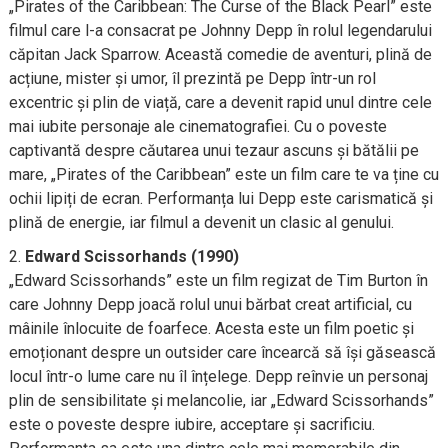
„Pirates of the Caribbean: The Curse of the Black Pearl” este
filmul care l-a consacrat pe Johnny Depp în rolul legendarului
căpitan Jack Sparrow. Această comedie de aventuri, plină de
acțiune, mister și umor, îl prezintă pe Depp într-un rol
excentric și plin de viață, care a devenit rapid unul dintre cele
mai iubite personaje ale cinematografiei. Cu o poveste
captivantă despre căutarea unui tezaur ascuns și bătălii pe
mare, „Pirates of the Caribbean” este un film care te va ține cu
ochii lipiți de ecran. Performanța lui Depp este carismatică și
plină de energie, iar filmul a devenit un clasic al genului.
Edward Scissorhands (1990)
„Edward Scissorhands” este un film regizat de Tim Burton în
care Johnny Depp joacă rolul unui bărbat creat artificial, cu
mâinile înlocuite de foarfece. Acesta este un film poetic și
emoționant despre un outsider care încearcă să își găsească
locul într-o lume care nu îl înțelege. Depp reînvie un personaj
plin de sensibilitate și melancolie, iar „Edward Scissorhands”
este o poveste despre iubire, acceptare și sacrificiu.