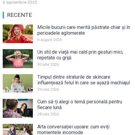
6 septembrie 2025
RECENTE
Micile bucurii care merită păstrate chiar și în
perioadele aglomerate
6 august 2026
Un stil de viață mai cald prin gesturi mici,
repetate cu grijă
30 iulie 2026
Timpul dintre straturile de skincare
influențează felul în care se așază machiajul
29 iulie 2026
Cum să-ți alegi o temă personală pentru
fiecare lună
28 iulie 2026
Arta conversației ușoare: cum eviți
momentele incomode