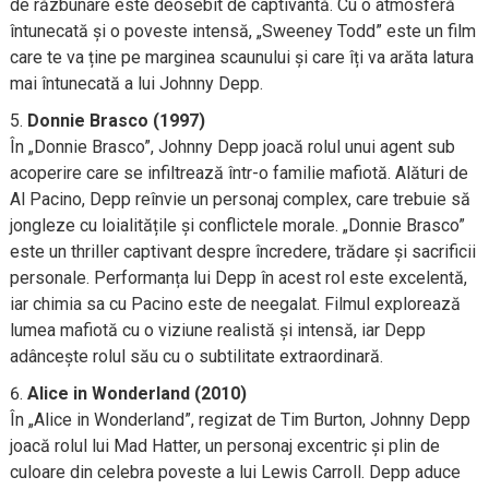
de răzbunare este deosebit de captivantă. Cu o atmosferă
întunecată și o poveste intensă, „Sweeney Todd” este un film
care te va ține pe marginea scaunului și care îți va arăta latura
mai întunecată a lui Johnny Depp.
Donnie Brasco (1997)
În „Donnie Brasco”, Johnny Depp joacă rolul unui agent sub
acoperire care se infiltrează într-o familie mafiotă. Alături de
Al Pacino, Depp reînvie un personaj complex, care trebuie să
jongleze cu loialitățile și conflictele morale. „Donnie Brasco”
este un thriller captivant despre încredere, trădare și sacrificii
personale. Performanța lui Depp în acest rol este excelentă,
iar chimia sa cu Pacino este de neegalat. Filmul explorează
lumea mafiotă cu o viziune realistă și intensă, iar Depp
adâncește rolul său cu o subtilitate extraordinară.
Alice in Wonderland (2010)
În „Alice in Wonderland”, regizat de Tim Burton, Johnny Depp
joacă rolul lui Mad Hatter, un personaj excentric și plin de
culoare din celebra poveste a lui Lewis Carroll. Depp aduce