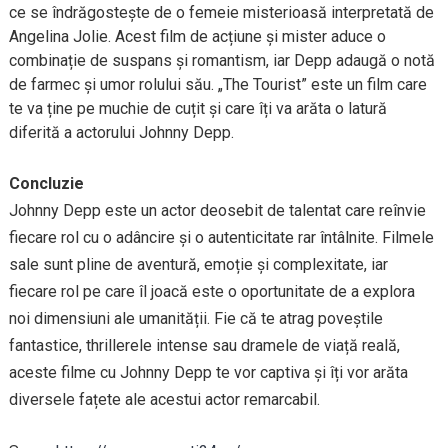
ce se îndrăgostește de o femeie misterioasă interpretată de
Angelina Jolie. Acest film de acțiune și mister aduce o
combinație de suspans și romantism, iar Depp adaugă o notă
de farmec și umor rolului său. „The Tourist” este un film care
te va ține pe muchie de cuțit și care îți va arăta o latură
diferită a actorului Johnny Depp.
Concluzie
Johnny Depp este un actor deosebit de talentat care reînvie
fiecare rol cu o adâncire și o autenticitate rar întâlnite. Filmele
sale sunt pline de aventură, emoție și complexitate, iar
fiecare rol pe care îl joacă este o oportunitate de a explora
noi dimensiuni ale umanității. Fie că te atrag poveștile
fantastice, thrillerele intense sau dramele de viață reală,
aceste filme cu Johnny Depp te vor captiva și îți vor arăta
diversele fațete ale acestui actor remarcabil.