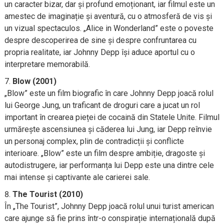
un caracter bizar, dar și profund emoționant, iar filmul este un
amestec de imaginație și aventură, cu o atmosferă de vis și
un vizual spectaculos. „Alice in Wonderland” este o poveste
despre descoperirea de sine și despre confruntarea cu
propria realitate, iar Johnny Depp își aduce aportul cu o
interpretare memorabilă.
Blow (2001)
„Blow” este un film biografic în care Johnny Depp joacă rolul
lui George Jung, un traficant de droguri care a jucat un rol
important în crearea pieței de cocaină din Statele Unite. Filmul
urmărește ascensiunea și căderea lui Jung, iar Depp reînvie
un personaj complex, plin de contradicții și conflicte
interioare. „Blow” este un film despre ambiție, dragoste și
autodistrugere, iar performanța lui Depp este una dintre cele
mai intense și captivante ale carierei sale.
The Tourist (2010)
În „The Tourist”, Johnny Depp joacă rolul unui turist american
care ajunge să fie prins într-o conspirație internațională după