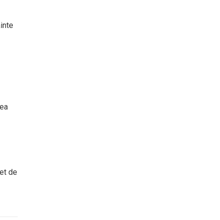
inte
rea
set de