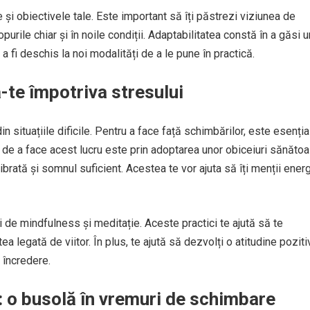
e și obiectivele tale. Este important să îți păstrezi viziunea de
urile chiar și în noile condiții. Adaptabilitatea constă în a găsi u
 a fi deschis la noi modalități de a le pune în practică.
ă-te împotriva stresului
n situațiile dificile. Pentru a face față schimbărilor, este esenția
tă de a face acest lucru este prin adoptarea unor obiceiuri sănătoa
librată și somnul suficient. Acestea te vor ajuta să îți menții energ
i de mindfulness și meditație. Aceste practici te ajută să te
a legată de viitor. În plus, te ajută să dezvolți o atitudine poziti
 încredere.
e: o busolă în vremuri de schimbare