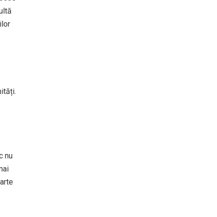
ultă
ilor
tăți.
c nu
mai
parte