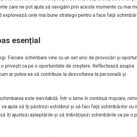
ciente care ne pot ajuta să navigăm prin aceste momente cu mai m
id explorează cele mai bune strategii pentru a face față schimbăr
pas esențial
egi. Fiecare schimbare vine cu un set unic de provocări și oportuni
 o privești ca pe o oportunitate de creștere. Reflectează asupra
cum ar putea ea să contribuie la dezvoltarea ta personală și
himbarea este inevitabilă. Într-o lume în continuă mișcare, nimi
va ajuta să îți păstrezi echilibrul și să faci față schimbărilor cu 
 să îți ajustezi așteptările și să îmbrățișezi schimbările ca pe o 