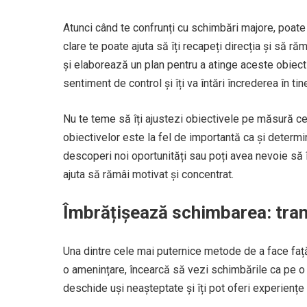
Atunci când te confrunți cu schimbări majore, poate 
clare te poate ajuta să îți recapeți direcția și să r
și elaborează un plan pentru a atinge aceste obiective
sentiment de control și îți va întări încrederea în tin
Nu te teme să îți ajustezi obiectivele pe măsură ce l
obiectivelor este la fel de importantă ca și determ
descoperi noi oportunități sau poți avea nevoie să îț
ajuta să rămâi motivat și concentrat.
Îmbrățișează schimbarea: tran
Una dintre cele mai puternice metode de a face față 
o amenințare, încearcă să vezi schimbările ca pe o o
deschide uși neașteptate și îți pot oferi experiențe p