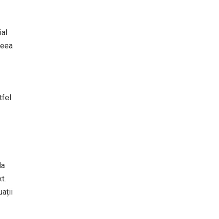
ial
ceea
tfel
la
t.
ații