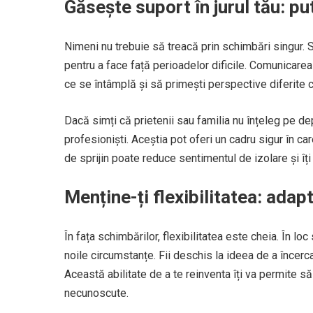
Găsește suport în jurul tău: p
Nimeni nu trebuie să treacă prin schimbări singur. Su
pentru a face față perioadelor dificile. Comunicare
ce se întâmplă și să primești perspective diferite ca
Dacă simți că prietenii sau familia nu înțeleg pe depl
profesioniști. Aceștia pot oferi un cadru sigur în car
de sprijin poate reduce sentimentul de izolare și î
Menține-ți flexibilitatea: ada
În fața schimbărilor, flexibilitatea este cheia. În loc
noile circumstanțe. Fii deschis la ideea de a încerca
Această abilitate de a te reinventa îți va permite să 
necunoscute.