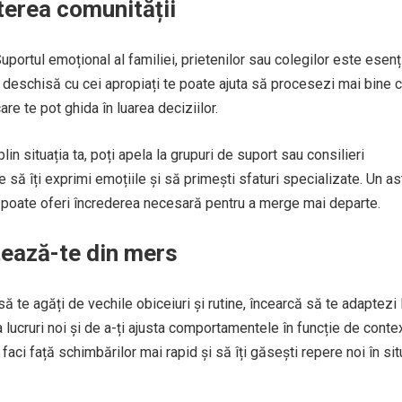
uterea comunității
portul emoțional al familiei, prietenilor sau colegilor este esenț
a deschisă cu cei apropiați te poate ajuta să procesezi mai bine 
re te pot ghida în luarea deciziilor.
in situația ta, poți apela la grupuri de suport sau consilieri
e să îți exprimi emoțiile și să primești sfaturi specializate. Un as
ți poate oferi încrederea necesară pentru a merge mai departe.
ptează-te din mers
 să te agăți de vechile obiceiuri și rutine, încearcă să te adaptezi 
 lucruri noi și de a-ți ajusta comportamentele în funcție de contex
faci față schimbărilor mai rapid și să îți găsești repere noi în situ