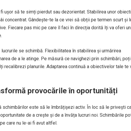
fi ușor să te simți pierdut sau dezorientat. Stabilirea unor obiect
ămâi concentrat. Gândește-te la ce vrei să obții pe termen scurt și 
. Fiecare pas mic pe care îl faci în direcția dorită îți va oferi un
e.
ucrurile se schimbă. Flexibilitatea în stabilirea și urmărirea
inarea de a le atinge. Pe măsură ce navighezi prin schimbări, poți
i recalibrezi planurile. Adaptarea continuă a obiectivelor tale te 
sformă provocările în oportunități
schimbărilor este să le îmbrățișezi activ. În loc să le privești c
portunitate de a crește și de a învăța lucruri noi. Schimbările po
e care nu le-ai fi avut altfel.