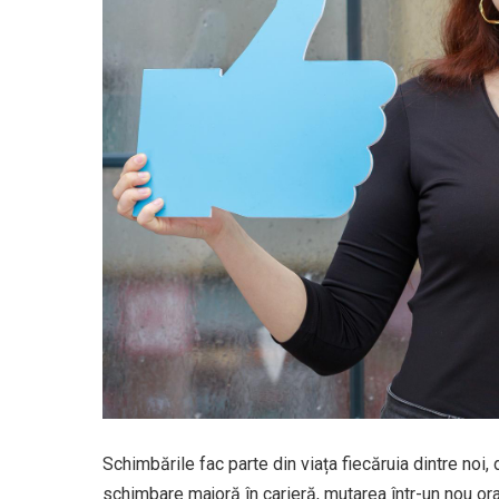
Schimbările fac parte din viața fiecăruia dintre noi
schimbare majoră în carieră, mutarea într-un nou ora