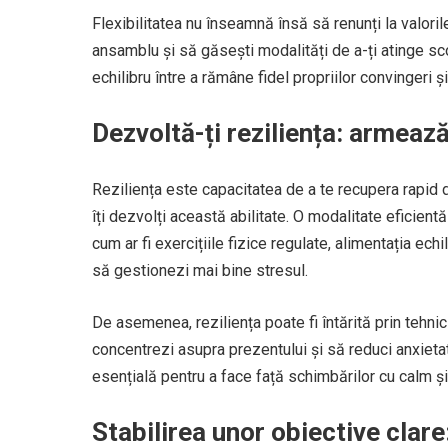
Flexibilitatea nu înseamnă însă să renunți la valoril
ansamblu și să găsești modalități de a-ți atinge scop
echilibru între a rămâne fidel propriilor convingeri și
Dezvoltă-ți reziliența: armeaz
Reziliența este capacitatea de a te recupera rapid di
îți dezvolți această abilitate. O modalitate eficien
cum ar fi exercițiile fizice regulate, alimentația echi
să gestionezi mai bine stresul.
De asemenea, reziliența poate fi întărită prin tehnic
concentrezi asupra prezentului și să reduci anxietate
esențială pentru a face față schimbărilor cu calm și
Stabilirea unor obiective clar