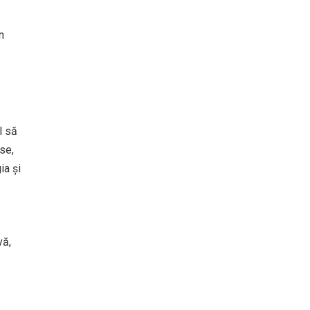
n
l să
se,
ia și
vă,