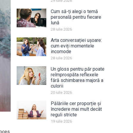
29 iulie 2026
Cum să-ți alegi o temă
personală pentru fiecare
lună
28 iulie 2026
Arta conversației ușoare:
cum eviți momentele
incomode
28 iulie 2026
Un gloss pentru păr poate
reîmprospăta reflexele
fără schimbarea majoră a
culorii
20 iulie 2026
Pălăriile cer proporție și
încredere mai mult decât
reguli stricte
19 iulie 2026
roces