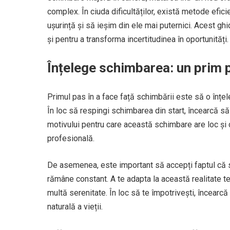
complex. În ciuda dificultăților, există metode efi
ușurință și să ieșim din ele mai puternici. Acest gh
și pentru a transforma incertitudinea în oportunități.
Înțelege schimbarea: un prim 
Primul pas în a face față schimbării este să o înțel
În loc să respingi schimbarea din start, încearcă să
motivului pentru care această schimbare are loc și 
profesională.
De asemenea, este important să accepți faptul că sc
rămâne constant. A te adapta la această realitate te 
multă serenitate. În loc să te împotrivești, încearcă
naturală a vieții.