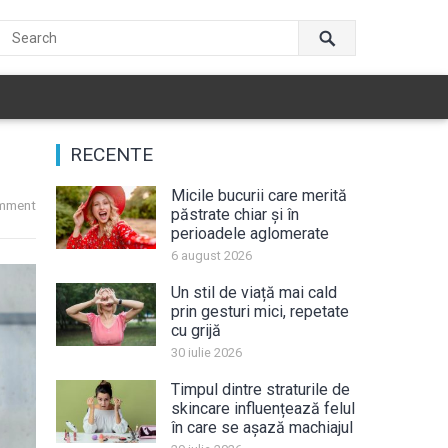
RECENTE
Micile bucurii care merită
mment
păstrate chiar și în
perioadele aglomerate
6 august 2026
Un stil de viață mai cald
prin gesturi mici, repetate
cu grijă
30 iulie 2026
Timpul dintre straturile de
skincare influențează felul
în care se așază machiajul