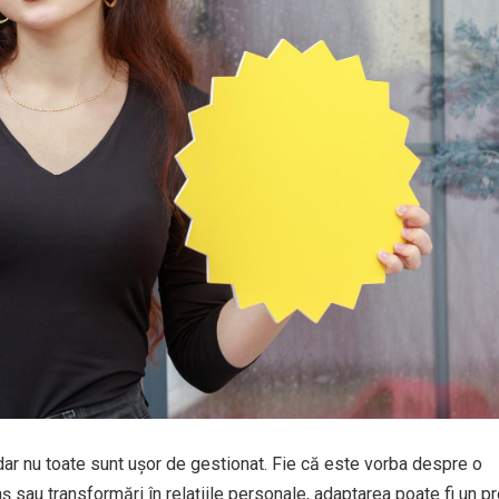
, dar nu toate sunt ușor de gestionat. Fie că este vorba despre o
ș sau transformări în relațiile personale, adaptarea poate fi un p