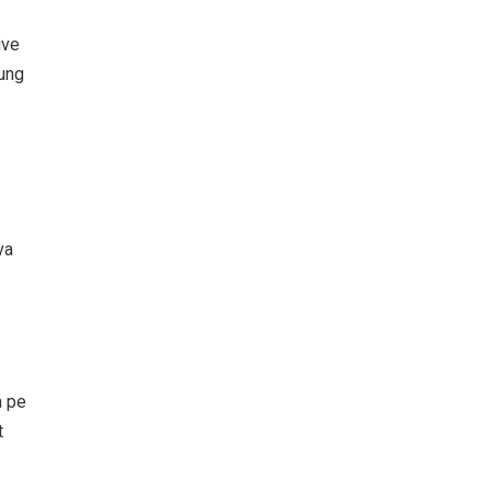
ive
lung
va
a pe
t