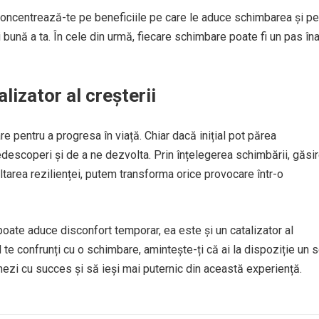
Concentrează-te pe beneficiile pe care le aduce schimbarea și pe
 bună a ta. În cele din urmă, fiecare schimbare poate fi un pas îna
lizator al creșterii
re pentru a progresa în viață. Chiar dacă inițial pot părea
edescoperi și de a ne dezvolta. Prin înțelegerea schimbării, găsi
voltarea rezilienței, putem transforma orice provocare într-o
oate aduce disconfort temporar, ea este și un catalizator al
nd te confrunți cu o schimbare, amintește-ți că ai la dispoziție un 
ghezi cu succes și să ieși mai puternic din această experiență.