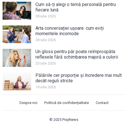
Cum să-ți alegi o temă personală pentru
fiecare lună
28 iulie 2026
Arta conversației ușoare: cum eviți
momentele incomode
28 iulie 2026
Un gloss pentru păr poate reîmprospăta
reflexele fără schimbarea majoră a culorii
20 iulie 2026
Pălăriile cer proporție și încredere mai mult
decât reguli stricte
19 iulie 2026
Despre noi
Politică de confidențialitate
Contact
© 2025
PisyNews