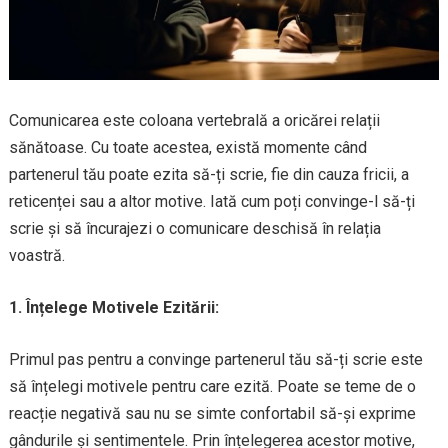
Comunicarea este coloana vertebrală a oricărei relații
sănătoase. Cu toate acestea, există momente când
partenerul tău poate ezita să-ți scrie, fie din cauza fricii, a
reticenței sau a altor motive. Iată cum poți convinge-l să-ți
scrie și să încurajezi o comunicare deschisă în relația
voastră.
1. Înțelege Motivele Ezitării:
Primul pas pentru a convinge partenerul tău să-ți scrie este
să înțelegi motivele pentru care ezită. Poate se teme de o
reacție negativă sau nu se simte confortabil să-și exprime
gândurile și sentimentele. Prin înțelegerea acestor motive,