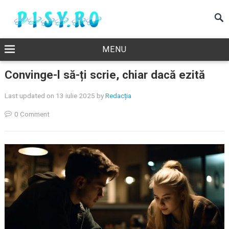
MENU
Convinge-l să-ți scrie, chiar dacă ezită
Last updated on 13 iulie 2025
by
Redacția
0 Comment