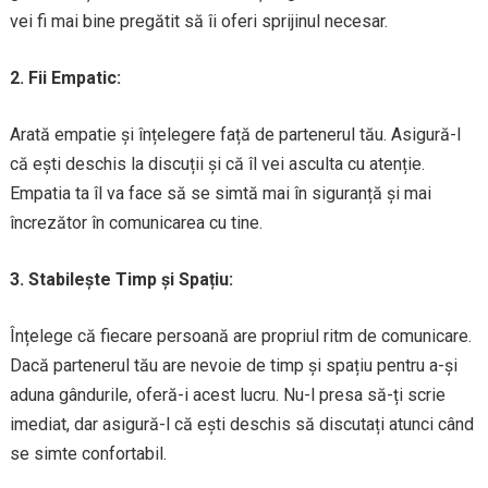
vei fi mai bine pregătit să îi oferi sprijinul necesar.
2. Fii Empatic:
Arată empatie și înțelegere față de partenerul tău. Asigură-l
că ești deschis la discuții și că îl vei asculta cu atenție.
Empatia ta îl va face să se simtă mai în siguranță și mai
încrezător în comunicarea cu tine.
3. Stabilește Timp și Spațiu:
Înțelege că fiecare persoană are propriul ritm de comunicare.
Dacă partenerul tău are nevoie de timp și spațiu pentru a-și
aduna gândurile, oferă-i acest lucru. Nu-l presa să-ți scrie
imediat, dar asigură-l că ești deschis să discutați atunci când
se simte confortabil.