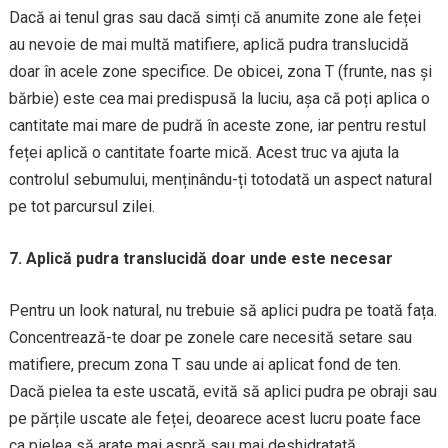
Dacă ai tenul gras sau dacă simți că anumite zone ale feței
au nevoie de mai multă matifiere, aplică pudra translucidă
doar în acele zone specifice. De obicei, zona T (frunte, nas și
bărbie) este cea mai predispusă la luciu, așa că poți aplica o
cantitate mai mare de pudră în aceste zone, iar pentru restul
feței aplică o cantitate foarte mică. Acest truc va ajuta la
controlul sebumului, menținându-ți totodată un aspect natural
pe tot parcursul zilei.
7. Aplică pudra translucidă doar unde este necesar
Pentru un look natural, nu trebuie să aplici pudra pe toată fața.
Concentrează-te doar pe zonele care necesită setare sau
matifiere, precum zona T sau unde ai aplicat fond de ten.
Dacă pielea ta este uscată, evită să aplici pudra pe obraji sau
pe părțile uscate ale feței, deoarece acest lucru poate face
ca pielea să arate mai aspră sau mai deshidratată.