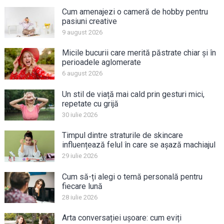
Cum amenajezi o cameră de hobby pentru
pasiuni creative
9 august 2026
Micile bucurii care merită păstrate chiar și în
perioadele aglomerate
6 august 2026
Un stil de viață mai cald prin gesturi mici,
repetate cu grijă
30 iulie 2026
Timpul dintre straturile de skincare
influențează felul în care se așază machiajul
29 iulie 2026
Cum să-ți alegi o temă personală pentru
fiecare lună
28 iulie 2026
Arta conversației ușoare: cum eviți