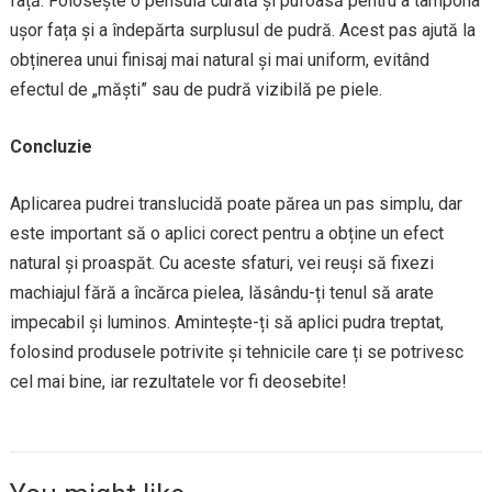
față. Folosește o pensulă curată și pufoasă pentru a tampona
ușor fața și a îndepărta surplusul de pudră. Acest pas ajută la
obținerea unui finisaj mai natural și mai uniform, evitând
efectul de „măști” sau de pudră vizibilă pe piele.
Concluzie
Aplicarea pudrei translucidă poate părea un pas simplu, dar
este important să o aplici corect pentru a obține un efect
natural și proaspăt. Cu aceste sfaturi, vei reuși să fixezi
machiajul fără a încărca pielea, lăsându-ți tenul să arate
impecabil și luminos. Amintește-ți să aplici pudra treptat,
folosind produsele potrivite și tehnicile care ți se potrivesc
cel mai bine, iar rezultatele vor fi deosebite!