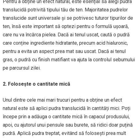
Pentru a obține un efect natural, este esențial să alegi pudra
translucidă potrivită tipului tău de ten. Majoritatea pudrelor
translucide sunt universale și se potrivesc tuturor tipurilor de
ten, însă este important să optezi pentru o formulă ușoară,
care nu va încărca pielea. Dacă ai tenul uscat, caută o pudră
care conține ingrediente hidratante, precum acid hialuronic,
pentru a evita un aspect prea mat sau uscat. Dacă ai tenul
gras, o pudră cu finish matifiant va ajuta la controlul sebumului
pe parcursul zilei.
2. Folosește o cantitate mică
Unul dintre cele mai mari trucuri pentru a obține un efect
natural este să aplici pudra translucidă în cantități mici. Poți
începe prin a adăuga o cantitate mică în capacul produsului,
apoi, cu ajutorul unui pensule sau burete, să ridici doar puțină
pudră. Aplică pudra treptat, evitând să folosești prea mult