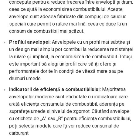
concepute pentru a reduce frecarea între anvelopă și drum,
ceea ce ajută la economisirea combustibilului. Aceste
anvelope sunt adesea fabricate din compuși de cauciuc
speciali care permit o rulare mai lină, ceea ce duce la un
consum de combustibil mai scăzut.
Profilul anvelopei:
Anvelopele cu un profil mai subțire și
un design mai simplu pot contribui la reducerea rezistenței
la rulare și, implicit, la economisirea de combustibil. Totuși,
este important să alegi un profil care să îți ofere și
performanțele dorite în condiții de viteză mare sau pe
drumuri umede.
Indicatorii de eficiență a combustibilului:
Majoritatea
anvelopelor moderne sunt etichetate cu indicatoare care
arată eficiența consumului de combustibil, aderența pe
suprafețe umede și nivelul de zgomot. Căutând anvelope
cu etichete de „A” sau „B” pentru eficiența combustibilului,
poți selecta modele care îți vor reduce consumul de
carburant.