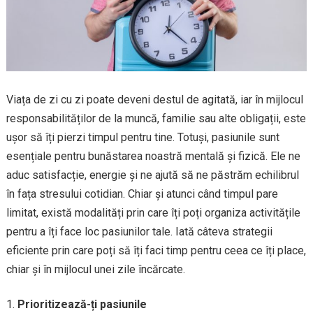
Viața de zi cu zi poate deveni destul de agitată, iar în mijlocul
responsabilităților de la muncă, familie sau alte obligații, este
ușor să îți pierzi timpul pentru tine. Totuși, pasiunile sunt
esențiale pentru bunăstarea noastră mentală și fizică. Ele ne
aduc satisfacție, energie și ne ajută să ne păstrăm echilibrul
în fața stresului cotidian. Chiar și atunci când timpul pare
limitat, există modalități prin care îți poți organiza activitățile
pentru a îți face loc pasiunilor tale. Iată câteva strategii
eficiente prin care poți să îți faci timp pentru ceea ce îți place,
chiar și în mijlocul unei zile încărcate.
Prioritizează-ți pasiunile