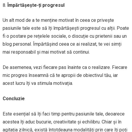
Împărtășește-ți progresul
Un alt mod de a te menține motivat în ceea ce privește
pasiunile tale este să îți împărtășești progresul cu alții. Poate
fi o postare pe rețelele sociale, o discuție cu prietenii sau un
blog personal. Împărtășind ceea ce ai realizat, te vei simți
mai responsabil și mai motivat să continui.
De asemenea, vezi fiecare pas înainte ca o realizare. Fiecare
mic progres înseamnă că te apropii de obiectivul tău, iar
acest lucru îți va stimula motivația.
Concluzie
Este esențial să îți faci timp pentru pasiunile tale, deoarece
acestea îți aduc bucurie, creativitate și echilibru. Chiar și în
agitația zilnică, există întotdeauna modalități prin care îți poți