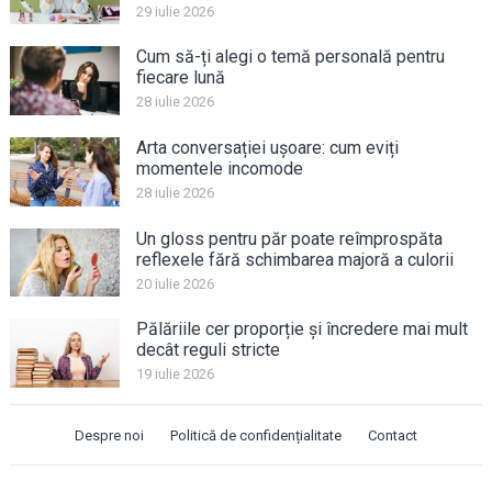
29 iulie 2026
Cum să-ți alegi o temă personală pentru
fiecare lună
28 iulie 2026
Arta conversației ușoare: cum eviți
momentele incomode
28 iulie 2026
Un gloss pentru păr poate reîmprospăta
reflexele fără schimbarea majoră a culorii
20 iulie 2026
Pălăriile cer proporție și încredere mai mult
decât reguli stricte
19 iulie 2026
Despre noi
Politică de confidențialitate
Contact