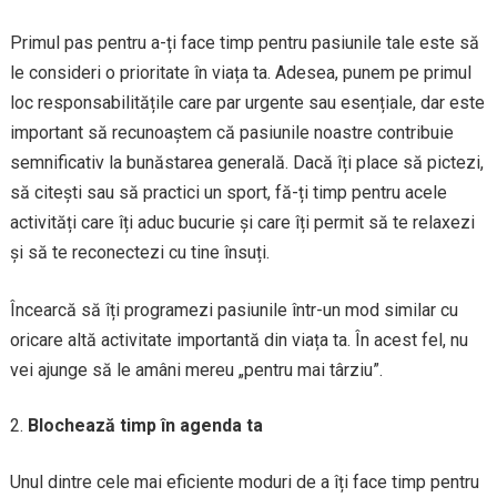
Primul pas pentru a-ți face timp pentru pasiunile tale este să
le consideri o prioritate în viața ta. Adesea, punem pe primul
loc responsabilitățile care par urgente sau esențiale, dar este
important să recunoaștem că pasiunile noastre contribuie
semnificativ la bunăstarea generală. Dacă îți place să pictezi,
să citești sau să practici un sport, fă-ți timp pentru acele
activități care îți aduc bucurie și care îți permit să te relaxezi
și să te reconectezi cu tine însuți.
Încearcă să îți programezi pasiunile într-un mod similar cu
oricare altă activitate importantă din viața ta. În acest fel, nu
vei ajunge să le amâni mereu „pentru mai târziu”.
Blochează timp în agenda ta
Unul dintre cele mai eficiente moduri de a îți face timp pentru