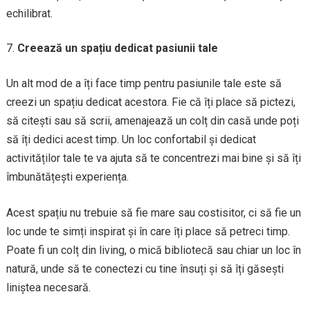
echilibrat.
Creează un spațiu dedicat pasiunii tale
Un alt mod de a îți face timp pentru pasiunile tale este să
creezi un spațiu dedicat acestora. Fie că îți place să pictezi,
să citești sau să scrii, amenajează un colț din casă unde poți
să îți dedici acest timp. Un loc confortabil și dedicat
activităților tale te va ajuta să te concentrezi mai bine și să îți
îmbunătățești experiența.
Acest spațiu nu trebuie să fie mare sau costisitor, ci să fie un
loc unde te simți inspirat și în care îți place să petreci timp.
Poate fi un colț din living, o mică bibliotecă sau chiar un loc în
natură, unde să te conectezi cu tine însuți și să îți găsești
liniștea necesară.