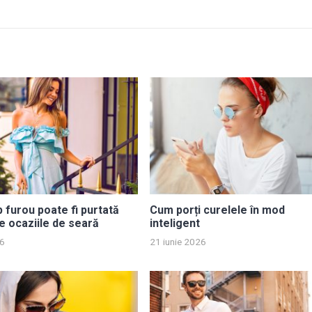
p furou poate fi purtată
Cum porți curelele în mod
e ocaziile de seară
inteligent
26
21 iunie 2026