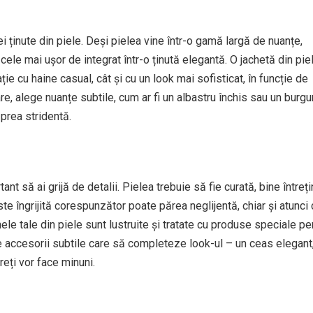
ei ținute din piele. Deși pielea vine într-o gamă largă de nuanțe,
cele mai ușor de integrat într-o ținută elegantă. O jachetă din pie
ie cu haine casual, cât și cu un look mai sofisticat, în funcție de
re, alege nuanțe subtile, cum ar fi un albastru închis sau un burgu
 prea stridentă.
ant să ai grijă de detalii. Pielea trebuie să fie curată, bine întreț
e îngrijită corespunzător poate părea neglijentă, chiar și atunci
ele tale din piele sunt lustruite și tratate cu produse speciale pe
 accesorii subtile care să completeze look-ul – un ceas elegant
eți vor face minuni.