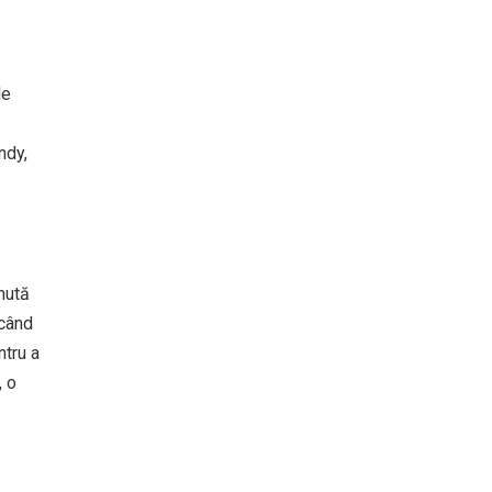
le
ndy,
inută
 când
ntru a
, o