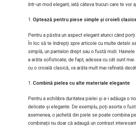
într-un mod elegant, iată câteva trucuri care te vor aj
Optează pentru piese simple și croieli clasic
Pentru a păstra un aspect elegant atunci când porți 
În loc să te îndrepți spre articole cu multe detalii 
simplă, un pantalon drept sau o fustă midi. Hainele
a arăta sofisticate; de fapt, adesea cu cât sunt mai
cu o croială clasică, va arăta mult mai rafinată decât 
Combină pielea cu alte materiale elegante
Pentru a echilibra duritatea pielei și a-i adăuga o n
delicate și elegante. De exemplu, poți asorta o fus
asemenea, o jachetă din piele se poate combina per
combinații nu doar că adaugă un contrast interesant în