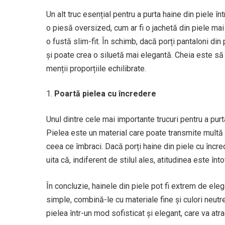
Un alt truc esențial pentru a purta haine din piele în
o piesă oversized, cum ar fi o jachetă din piele ma
o fustă slim-fit. În schimb, dacă porți pantaloni din
și poate crea o siluetă mai elegantă. Cheia este să n
menții proporțiile echilibrate.
Poartă pielea cu încredere
Unul dintre cele mai importante trucuri pentru a purt
Pielea este un material care poate transmite multă p
ceea ce îmbraci. Dacă porți haine din piele cu încrede
uita că, indiferent de stilul ales, atitudinea este înt
În concluzie, hainele din piele pot fi extrem de elega
simple, combină-le cu materiale fine și culori neutre, 
pielea într-un mod sofisticat și elegant, care va atra