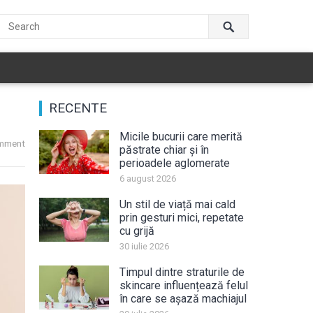
RECENTE
Micile bucurii care merită
mment
păstrate chiar și în
perioadele aglomerate
6 august 2026
Un stil de viață mai cald
prin gesturi mici, repetate
cu grijă
30 iulie 2026
Timpul dintre straturile de
skincare influențează felul
în care se așază machiajul