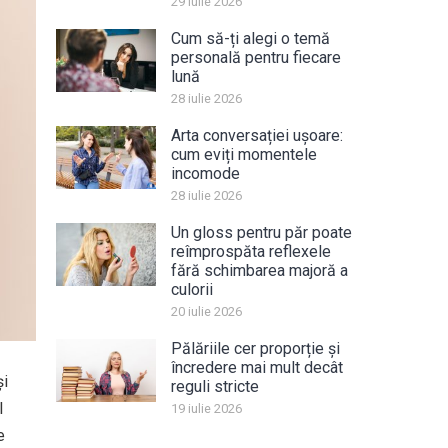
29 iulie 2026
Cum să-ți alegi o temă
personală pentru fiecare
lună
28 iulie 2026
Arta conversației ușoare:
cum eviți momentele
incomode
28 iulie 2026
Un gloss pentru păr poate
reîmprospăta reflexele
fără schimbarea majoră a
culorii
20 iulie 2026
Pălăriile cer proporție și
încredere mai mult decât
și
reguli stricte
l
19 iulie 2026
e