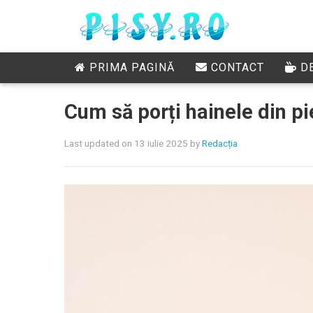
PRIMA PAGINĂ
CONTACT
DE
Cum să porți hainele din pi
Last updated on 13 iulie 2025
by
Redacția