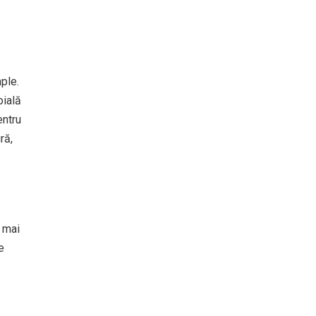
ple.
oială
entru
ră,
e mai
e