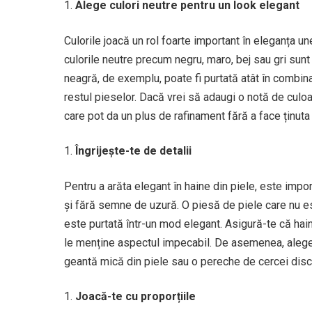
Alege culori neutre pentru un look elegant
Culorile joacă un rol foarte important în eleganța un
culorile neutre precum negru, maro, bej sau gri sunt 
neagră, de exemplu, poate fi purtată atât în combinaț
restul pieselor. Dacă vrei să adaugi o notă de culoa
care pot da un plus de rafinament fără a face ținuta
Îngrijește-te de detalii
Pentru a arăta elegant în haine din piele, este import
și fără semne de uzură. O piesă de piele care nu est
este purtată într-un mod elegant. Asigură-te că hain
le menține aspectul impecabil. De asemenea, alege
geantă mică din piele sau o pereche de cercei discr
Joacă-te cu proporțiile