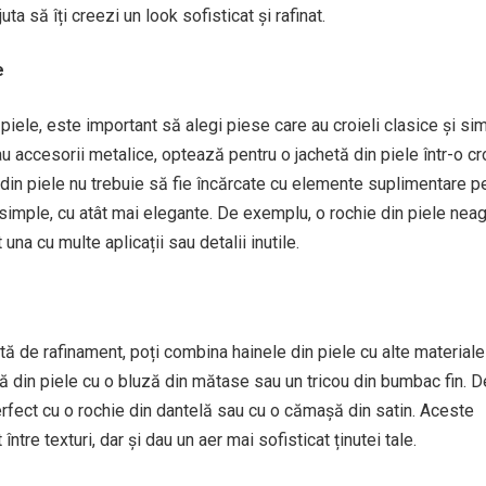
uta să îți creezi un look sofisticat și rafinat.
e
piele, este important să alegi piese care au croieli clasice și sim
sau accesorii metalice, optează pentru o jachetă din piele într-o cr
 din piele nu trebuie să fie încărcate cu elemente suplimentare p
 simple, cu atât mai elegante. De exemplu, o rochie din piele neag
una cu multe aplicații sau detalii inutile.
otă de rafinament, poți combina hainele din piele cu alte material
tă din piele cu o bluză din mătase sau un tricou din bumbac fin. D
fect cu o rochie din dantelă sau cu o cămașă din satin. Aceste
tre texturi, dar și dau un aer mai sofisticat ținutei tale.