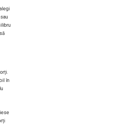
alegi
 sau
ilibru
 să
rți.
il în
Nu
piese
rți