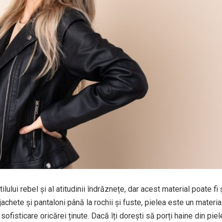
lului rebel și al atitudinii îndrăznețe, dar acest material poate fi 
jachete și pantaloni până la rochii și fuste, pielea este un materia
ofisticare oricărei ținute. Dacă îți dorești să porți haine din piel