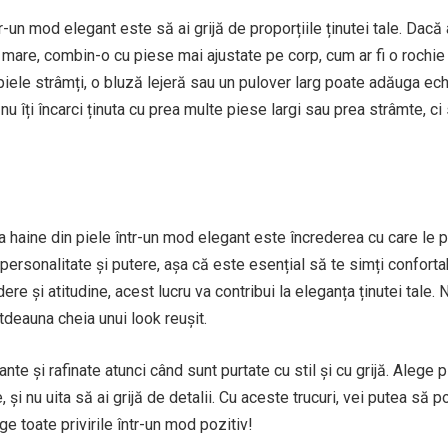
tr-un mod elegant este să ai grijă de proporțiile ținutei tale. Dacă 
i mare, combin-o cu piese mai ajustate pe corp, cum ar fi o rochie
 piele strâmți, o bluză lejeră sau un pulover larg poate adăuga ech
u îți încarci ținuta cu prea multe piese largi sau prea strâmte, ci
a haine din piele într-un mod elegant este încrederea cu care le po
ersonalitate și putere, așa că este esențial să te simți confortab
re și atitudine, acest lucru va contribui la eleganța ținutei tale. 
otdeauna cheia unui look reușit.
nte și rafinate atunci când sunt purtate cu stil și cu grijă. Alege 
și nu uita să ai grijă de detalii. Cu aceste trucuri, vei putea să po
ge toate privirile într-un mod pozitiv!