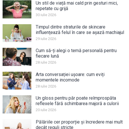
Un stil de viață mai cald prin gesturi mici,
repetate cu grijă
30 iulie 2026
Timpul dintre straturile de skincare
influențează felul în care se așază machiajul
29 iulie 2026
Cum să-ți alegi o temă personală pentru
fiecare lună
28 iulie 2026
Arta conversației ușoare: cum eviți
momentele incomode
28 iulie 2026
Un gloss pentru păr poate reîmprospăta
reflexele fără schimbarea majoră a culorii
20 iulie 2026
Pălăriile cer proporție și încredere mai mult
decât reguli stricte