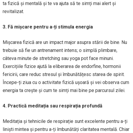
ta fizică și mentală și te va ajuta să te simți mai alert și
revitalizat.
3. Fă mișcare pentru a-ți stimula energia
Mișcarea fizică are un impact major asupra stării de bine. Nu
trebuie să fie un antrenament intens; o simplă plimbare,
câteva minute de stretching sau yoga pot face minuni.
Exercițiile fizice ajută la eliberarea de endorfine, hormonii
fericirii, care reduc stresul și îmbunătățesc starea de spirit.
Începe-ți ziua cu o activitate fizică ușoară și vei observa cum
energia ta crește și cum te simți mai bine pe parcursul zilei.
4. Practică meditația sau respirația profundă
Meditația și tehnicile de respirație sunt excelente pentru a-ți
liniști mintea și pentru a-ți îmbunătăți claritatea mentală. Chiar