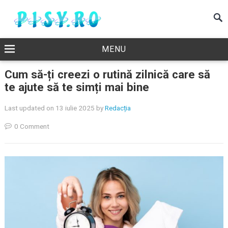
MENU
Cum să-ți creezi o rutină zilnică care să
te ajute să te simți mai bine
Last updated on 13 iulie 2025
by
Redacția
0 Comment