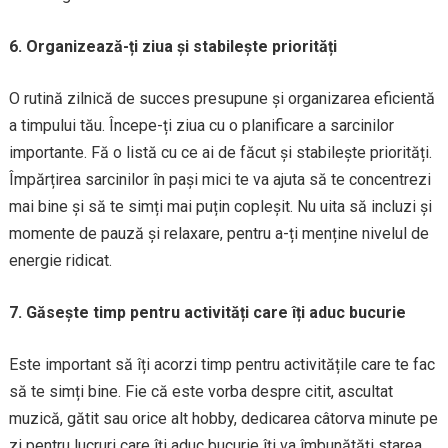
6. Organizează-ți ziua și stabilește priorități
O rutină zilnică de succes presupune și organizarea eficientă
a timpului tău. Începe-ți ziua cu o planificare a sarcinilor
importante. Fă o listă cu ce ai de făcut și stabilește priorități.
Împărțirea sarcinilor în pași mici te va ajuta să te concentrezi
mai bine și să te simți mai puțin copleșit. Nu uita să incluzi și
momente de pauză și relaxare, pentru a-ți menține nivelul de
energie ridicat.
7. Găsește timp pentru activități care îți aduc bucurie
Este important să îți acorzi timp pentru activitățile care te fac
să te simți bine. Fie că este vorba despre citit, ascultat
muzică, gătit sau orice alt hobby, dedicarea câtorva minute pe
zi pentru lucruri care îți aduc bucurie îți va îmbunătăți starea