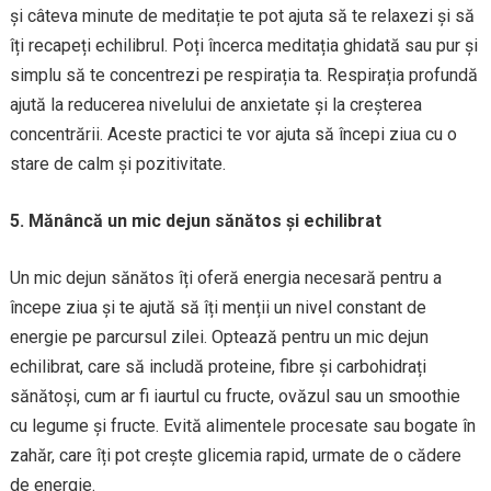
și câteva minute de meditație te pot ajuta să te relaxezi și să
îți recapeți echilibrul. Poți încerca meditația ghidată sau pur și
simplu să te concentrezi pe respirația ta. Respirația profundă
ajută la reducerea nivelului de anxietate și la creșterea
concentrării. Aceste practici te vor ajuta să începi ziua cu o
stare de calm și pozitivitate.
5. Mănâncă un mic dejun sănătos și echilibrat
Un mic dejun sănătos îți oferă energia necesară pentru a
începe ziua și te ajută să îți menții un nivel constant de
energie pe parcursul zilei. Optează pentru un mic dejun
echilibrat, care să includă proteine, fibre și carbohidrați
sănătoși, cum ar fi iaurtul cu fructe, ovăzul sau un smoothie
cu legume și fructe. Evită alimentele procesate sau bogate în
zahăr, care îți pot crește glicemia rapid, urmate de o cădere
de energie.