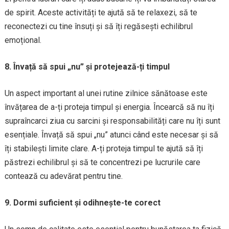
de spirit. Aceste activități te ajută să te relaxezi, să te
reconectezi cu tine însuți și să îți regăsești echilibrul
emoțional.
8. Învață să spui „nu” și protejează-ți timpul
Un aspect important al unei rutine zilnice sănătoase este
învățarea de a-ți proteja timpul și energia. Încearcă să nu îți
supraîncarci ziua cu sarcini și responsabilități care nu îți sunt
esențiale. Învață să spui „nu” atunci când este necesar și să
îți stabilești limite clare. A-ți proteja timpul te ajută să îți
păstrezi echilibrul și să te concentrezi pe lucrurile care
contează cu adevărat pentru tine.
9. Dormi suficient și odihnește-te corect