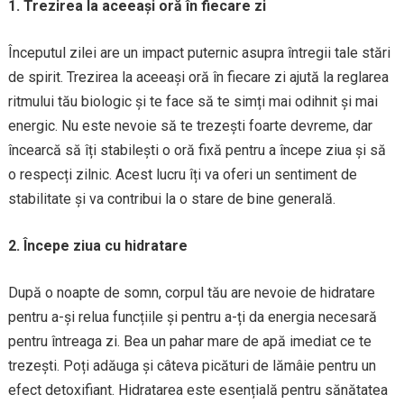
1. Trezirea la aceeași oră în fiecare zi
Începutul zilei are un impact puternic asupra întregii tale stări
de spirit. Trezirea la aceeași oră în fiecare zi ajută la reglarea
ritmului tău biologic și te face să te simți mai odihnit și mai
energic. Nu este nevoie să te trezești foarte devreme, dar
încearcă să îți stabilești o oră fixă pentru a începe ziua și să
o respecți zilnic. Acest lucru îți va oferi un sentiment de
stabilitate și va contribui la o stare de bine generală.
2. Începe ziua cu hidratare
După o noapte de somn, corpul tău are nevoie de hidratare
pentru a-și relua funcțiile și pentru a-ți da energia necesară
pentru întreaga zi. Bea un pahar mare de apă imediat ce te
trezești. Poți adăuga și câteva picături de lămâie pentru un
efect detoxifiant. Hidratarea este esențială pentru sănătatea