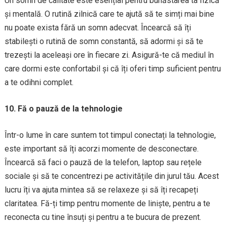
Un somn de calitate este esențial pentru bunăstarea ta fizică
și mentală. O rutină zilnică care te ajută să te simți mai bine
nu poate exista fără un somn adecvat. Încearcă să îți
stabilești o rutină de somn constantă, să adormi și să te
trezești la aceleași ore în fiecare zi. Asigură-te că mediul în
care dormi este confortabil și că îți oferi timp suficient pentru
a te odihni complet.
10. Fă o pauză de la tehnologie
Într-o lume în care suntem tot timpul conectați la tehnologie,
este important să îți acorzi momente de desconectare.
Încearcă să faci o pauză de la telefon, laptop sau rețele
sociale și să te concentrezi pe activitățile din jurul tău. Acest
lucru îți va ajuta mintea să se relaxeze și să îți recapeți
claritatea. Fă-ți timp pentru momente de liniște, pentru a te
reconecta cu tine însuți și pentru a te bucura de prezent.