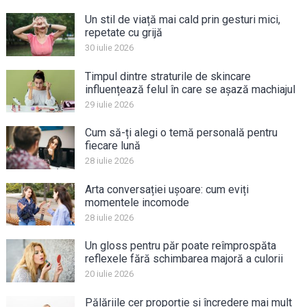
Un stil de viață mai cald prin gesturi mici,
repetate cu grijă
30 iulie 2026
Timpul dintre straturile de skincare
influențează felul în care se așază machiajul
29 iulie 2026
Cum să-ți alegi o temă personală pentru
fiecare lună
28 iulie 2026
Arta conversației ușoare: cum eviți
momentele incomode
28 iulie 2026
Un gloss pentru păr poate reîmprospăta
reflexele fără schimbarea majoră a culorii
20 iulie 2026
Pălăriile cer proporție și încredere mai mult