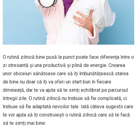
O rutină zilnică bine pusă la punct poate face diferența între o
zi stresantă și una productivă și plină de energie. Crearea
unor obiceiuri sănătoase care să îți îmbunătățească starea
de bine nu doar că îți va oferi un start bun în fiecare
dimineață, dar te va ajuta să te simți echilibrat pe parcursul
întregii zile. O rutină zilnică nu trebuie să fie complicată, ci
trebuie să fie adaptată nevoilor tale. Iată câteva sugestii care
te vor ajuta să îți construiești o rutină zilnică care să te facă
să te simți mai bine: