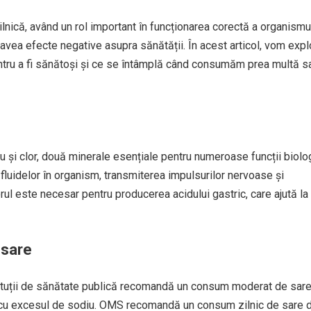
ilnică, având un rol important în funcționarea corectă a organismul
vea efecte negative asupra sănătății. În acest articol, vom expl
entru a fi sănătoși și ce se întâmplă când consumăm prea multă s
 și clor, două minerale esențiale pentru numeroase funcții biolo
i fluidelor în organism, transmiterea impulsurilor nervoase și
ul este necesar pentru producerea acidului gastric, care ajută la
 sare
stituții de sănătate publică recomandă un consum moderat de sar
 cu excesul de sodiu. OMS recomandă un consum zilnic de sare 