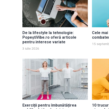
De la lifestyle la tehnologie:
Cele mai 
PopeștiVibe.ro oferă articole
combater
pentru interese variate
15 septemb
3 iulie 2026
Exerciții pentru îmbunătățirea
10 trucur