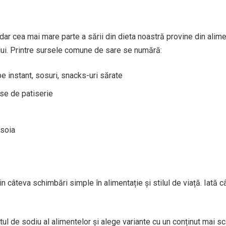
dar cea mai mare parte a sării din dieta noastră provine din alim
lui. Printre sursele comune de sare se numără:
e instant, sosuri, snacks-uri sărate
use de patiserie
 soia
 câteva schimbări simple în alimentație și stilul de viață. Iată c
utul de sodiu al alimentelor și alege variante cu un conținut mai s