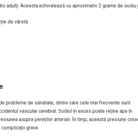
ntru adulți. Aceasta echivalează cu aproximativ 2 grame de sodiu 
ție de vârstă:
e
de probleme de sănătate, dintre care cele mai frecvente sunt
ccidentul vascular cerebral. Sodiul în exces poate reține apa în
esiunea asupra pereților arteriali. În timp, această presiune cres
 complicații grave.