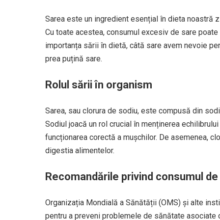
Sarea este un ingredient esențial în dieta noastră z
Cu toate acestea, consumul excesiv de sare poate a
importanța sării în dietă, câtă sare avem nevoie p
prea puțină sare.
Rolul sării în organism
Sarea, sau clorura de sodiu, este compusă din sodiu
Sodiul joacă un rol crucial în menținerea echilibrulu
funcționarea corectă a mușchilor. De asemenea, clor
digestia alimentelor.
Recomandările privind consumul de
Organizația Mondială a Sănătății (OMS) și alte in
pentru a preveni problemele de sănătate asociate