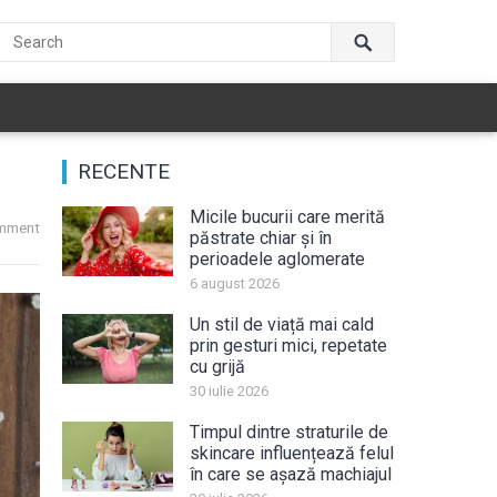
RECENTE
Micile bucurii care merită
mment
păstrate chiar și în
perioadele aglomerate
6 august 2026
Un stil de viață mai cald
prin gesturi mici, repetate
cu grijă
30 iulie 2026
Timpul dintre straturile de
skincare influențează felul
în care se așază machiajul