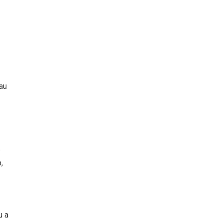
au
e
,
u a