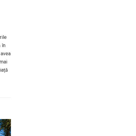
rile
 în
e avea
 mai
iață