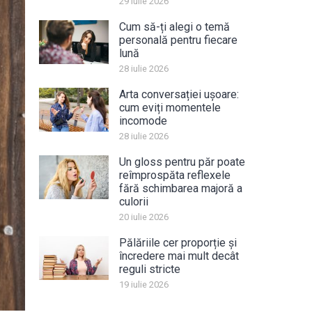
29 iulie 2026
Cum să-ți alegi o temă
personală pentru fiecare
lună
28 iulie 2026
Arta conversației ușoare:
cum eviți momentele
incomode
28 iulie 2026
Un gloss pentru păr poate
reîmprospăta reflexele
fără schimbarea majoră a
culorii
20 iulie 2026
Pălăriile cer proporție și
încredere mai mult decât
reguli stricte
19 iulie 2026