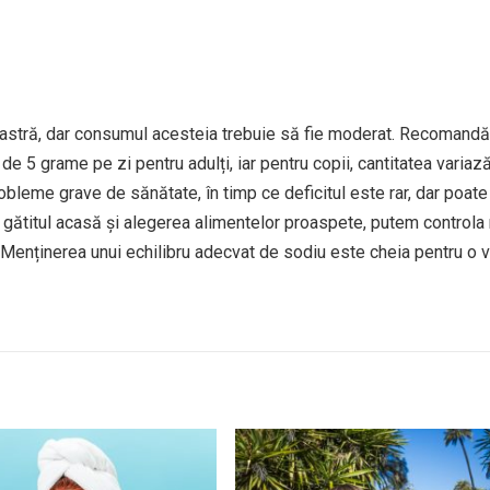
oastră, dar consumul acesteia trebuie să fie moderat. Recomandă
 5 grame pe zi pentru adulți, iar pentru copii, cantitatea variază
obleme grave de sănătate, în timp ce deficitul este rar, dar poat
r, gătitul acasă și alegerea alimentelor proaspete, putem controla
Menținerea unui echilibru adecvat de sodiu este cheia pentru o v