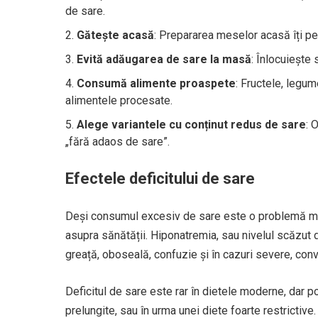
de sare.
Gătește acasă
: Prepararea meselor acasă îți pe
Evită adăugarea de sare la masă
: Înlocuiește
Consumă alimente proaspete
: Fructele, legu
alimentele procesate.
Alege variantele cu conținut redus de sare
: 
„fără adaos de sare”.
Efectele deficitului de sare
Deși consumul excesiv de sare este o problemă maj
asupra sănătății. Hiponatremia, sau nivelul scăzut
greață, oboseală, confuzie și în cazuri severe, conv
Deficitul de sare este rar în dietele moderne, dar po
prelungite, sau în urma unei diete foarte restrictiv