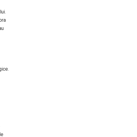
ui.
ora
au
gice.
e
de