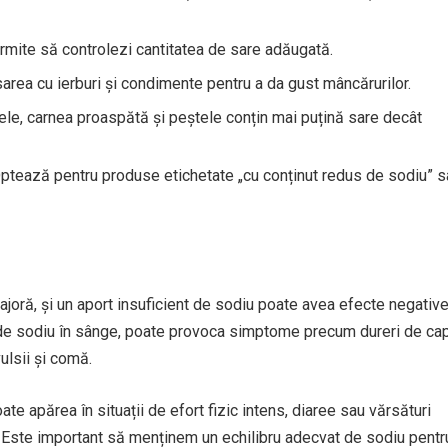
rmite să controlezi cantitatea de sare adăugată.
 sarea cu ierburi și condimente pentru a da gust mâncărurilor.
mele, carnea proaspătă și peștele conțin mai puțină sare decât
Optează pentru produse etichetate „cu conținut redus de sodiu” s
oră, și un aport insuficient de sodiu poate avea efecte negativ
 de sodiu în sânge, poate provoca simptome precum dureri de cap
ulsii și comă.
ate apărea în situații de efort fizic intens, diaree sau vărsături
e. Este important să menținem un echilibru adecvat de sodiu pentr