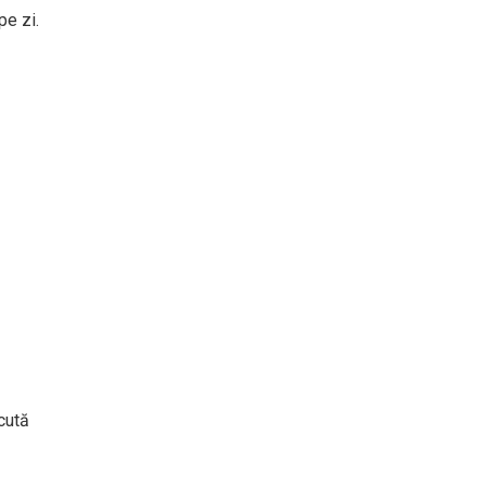
pe zi.
cută