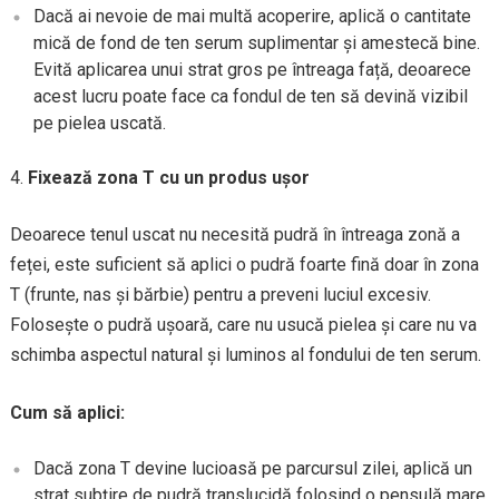
Dacă ai nevoie de mai multă acoperire, aplică o cantitate
mică de fond de ten serum suplimentar și amestecă bine.
Evită aplicarea unui strat gros pe întreaga față, deoarece
acest lucru poate face ca fondul de ten să devină vizibil
pe pielea uscată.
Fixează zona T cu un produs ușor
Deoarece tenul uscat nu necesită pudră în întreaga zonă a
feței, este suficient să aplici o pudră foarte fină doar în zona
T (frunte, nas și bărbie) pentru a preveni luciul excesiv.
Folosește o pudră ușoară, care nu usucă pielea și care nu va
schimba aspectul natural și luminos al fondului de ten serum.
Cum să aplici:
Dacă zona T devine lucioasă pe parcursul zilei, aplică un
strat subțire de pudră translucidă folosind o pensulă mare