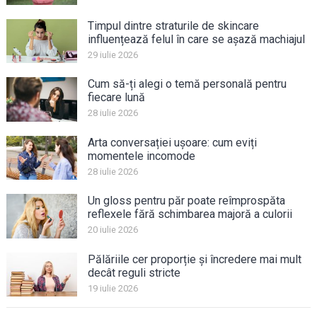
Timpul dintre straturile de skincare
influențează felul în care se așază machiajul
29 iulie 2026
Cum să-ți alegi o temă personală pentru
fiecare lună
28 iulie 2026
Arta conversației ușoare: cum eviți
momentele incomode
28 iulie 2026
Un gloss pentru păr poate reîmprospăta
reflexele fără schimbarea majoră a culorii
20 iulie 2026
Pălăriile cer proporție și încredere mai mult
decât reguli stricte
19 iulie 2026