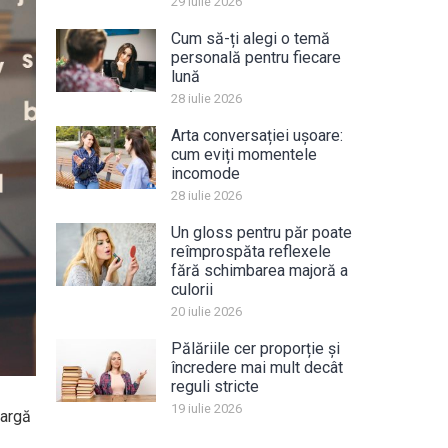
29 iulie 2026
Cum să-ți alegi o temă
personală pentru fiecare
lună
28 iulie 2026
Arta conversației ușoare:
cum eviți momentele
incomode
28 iulie 2026
Un gloss pentru păr poate
reîmprospăta reflexele
fără schimbarea majoră a
culorii
20 iulie 2026
Pălăriile cer proporție și
încredere mai mult decât
reguli stricte
19 iulie 2026
largă