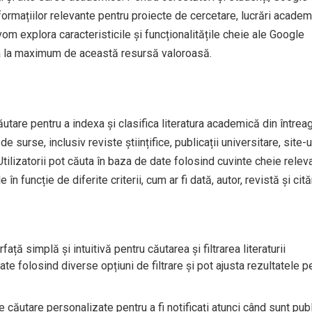
formațiilor relevante pentru proiecte de cercetare, lucrări acade
vom explora caracteristicile și funcționalitățile cheie ale Google
ita la maximum de această resursă valoroasă.
tare pentru a indexa și clasifica literatura academică din întrea
urse, inclusiv reviste științifice, publicații universitare, site-u
 Utilizatorii pot căuta în baza de date folosind cuvinte cheie relev
 în funcție de diferite criterii, cum ar fi dată, autor, revistă și cităr
ață simplă și intuitivă pentru căutarea și filtrarea literaturii
te folosind diverse opțiuni de filtrare și pot ajusta rezultatele p
de căutare personalizate pentru a fi notificați atunci când sunt pub