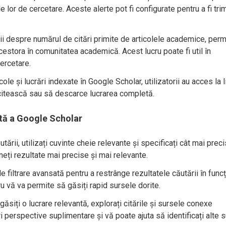
le lor de cercetare. Aceste alerte pot fi configurate pentru a fi tri
i despre numărul de citări primite de articolele academice, perm
acestora în comunitatea academică. Acest lucru poate fi util în
cercetare.
ole și lucrări indexate în Google Scholar, utilizatorii au acces la l
ă citească sau să descarce lucrarea completă.
entă a Google Scholar
utării, utilizați cuvinte cheie relevante și specificați cât mai preci
neți rezultate mai precise și mai relevante.
de filtrare avansată pentru a restrânge rezultatele căutării în func
ru vă va permite să găsiți rapid sursele dorite.
ăsiți o lucrare relevantă, explorați citările și sursele conexe
 perspective suplimentare și vă poate ajuta să identificați alte 