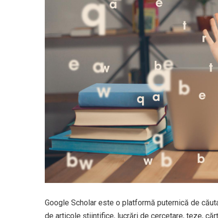
Google Scholar este o platformă puternică de căutare
de articole științifice, lucrări de cercetare, teze, c