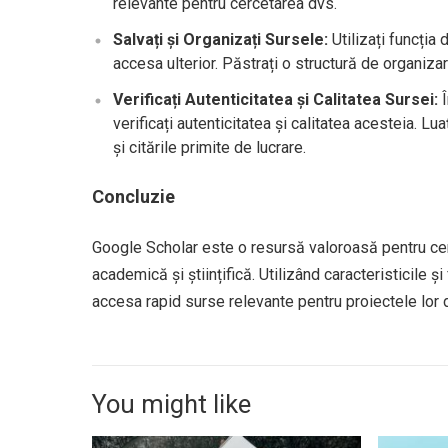
relevante pentru cercetarea dvs.
Salvați și Organizați Sursele:
Utilizați funcția
accesa ulterior. Păstrați o structură de organiza
Verificați Autenticitatea și Calitatea Sursei:
Î
verificați autenticitatea și calitatea acesteia. L
și citările primite de lucrare.
Concluzie
Google Scholar este o resursă valoroasă pentru cerc
academică și științifică. Utilizând caracteristicile și 
accesa rapid surse relevante pentru proiectele lor d
You might like