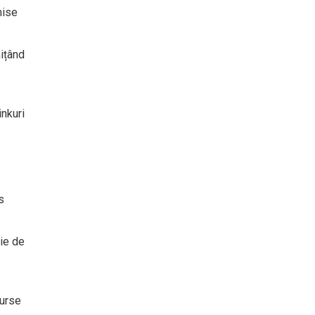
mise
ițând
inkuri
s
ție de
surse