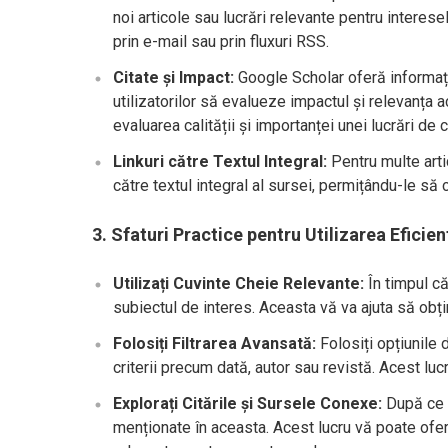
noi articole sau lucrări relevante pentru interese
prin e-mail sau prin fluxuri RSS.
Citate și Impact:
Google Scholar oferă informați
utilizatorilor să evalueze impactul și relevanța 
evaluarea calității și importanței unei lucrări de 
Linkuri către Textul Integral:
Pentru multe artic
către textul integral al sursei, permițându-le s
3. Sfaturi Practice pentru Utilizarea Efici
Utilizați Cuvinte Cheie Relevante:
În timpul că
subiectul de interes. Aceasta vă va ajuta să obți
Folosiți Filtrarea Avansată:
Folosiți opțiunile 
criterii precum dată, autor sau revistă. Acest luc
Explorați Citările și Sursele Conexe:
După ce g
menționate în aceasta. Acest lucru vă poate oferi