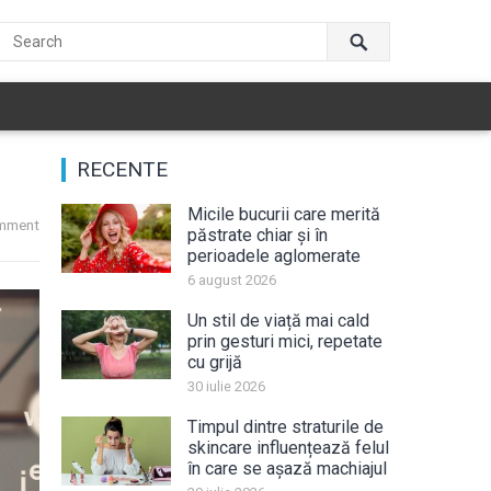
RECENTE
Micile bucurii care merită
mment
păstrate chiar și în
perioadele aglomerate
6 august 2026
Un stil de viață mai cald
prin gesturi mici, repetate
cu grijă
30 iulie 2026
Timpul dintre straturile de
skincare influențează felul
în care se așază machiajul