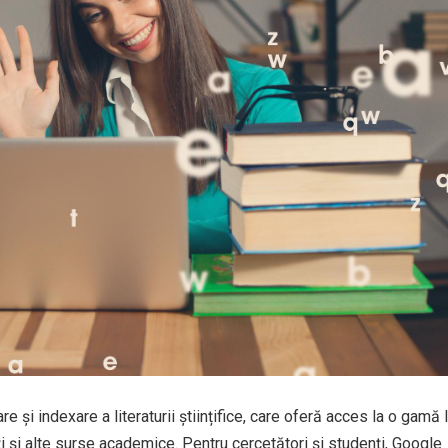
 și indexare a literaturii științifice, care oferă acces la o gamă 
ărți și alte surse academice. Pentru cercetători și studenți, Google