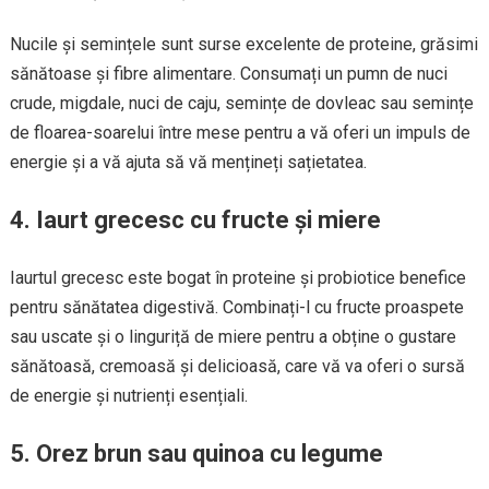
Nucile și semințele sunt surse excelente de proteine, grăsimi
sănătoase și fibre alimentare. Consumați un pumn de nuci
crude, migdale, nuci de caju, semințe de dovleac sau semințe
de floarea-soarelui între mese pentru a vă oferi un impuls de
energie și a vă ajuta să vă mențineți sațietatea.
4. Iaurt grecesc cu fructe și miere
Iaurtul grecesc este bogat în proteine și probiotice benefice
pentru sănătatea digestivă. Combinați-l cu fructe proaspete
sau uscate și o linguriță de miere pentru a obține o gustare
sănătoasă, cremoasă și delicioasă, care vă va oferi o sursă
de energie și nutrienți esențiali.
5. Orez brun sau quinoa cu legume