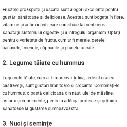
Fructele proaspete și uscate sunt alegeri excelente pentru
gustări sănătoase și delicioase. Acestea sunt bogate în fibre,
vitamine și antioxidanți, care contribuie la menținerea
sănătății sistemului digestiv și a întregului organism. Optați
pentru o varietate de fructe, cum ar fi merele, perele,
bananele, cireșele, căpșunile și prunele uscate.
2. Legume tăiate cu hummus
Legumele tăiate, cum ar fi morcovii, țelina, ardeiul gras și
castraveții, sunt gustări hrănitoare și crocante. Combinați-le
cu hummus, o pastă delicioasă din năut, ulei de măsline,
usturoi și condimente, pentru a adăuga proteine și grăsimi
sănătoase la gustarea dumneavoastră.
3. Nuci și semințe