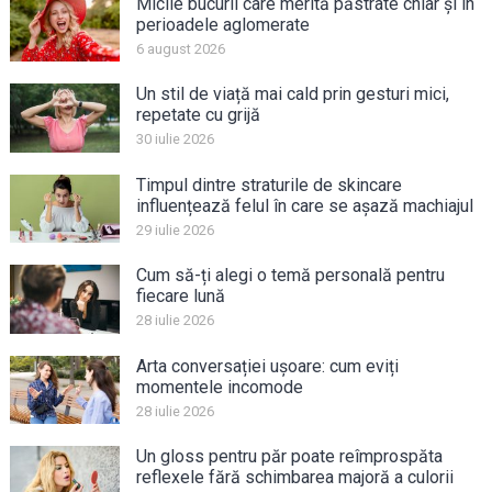
Micile bucurii care merită păstrate chiar și în
perioadele aglomerate
6 august 2026
Un stil de viață mai cald prin gesturi mici,
repetate cu grijă
30 iulie 2026
Timpul dintre straturile de skincare
influențează felul în care se așază machiajul
29 iulie 2026
Cum să-ți alegi o temă personală pentru
fiecare lună
28 iulie 2026
Arta conversației ușoare: cum eviți
momentele incomode
28 iulie 2026
Un gloss pentru păr poate reîmprospăta
reflexele fără schimbarea majoră a culorii