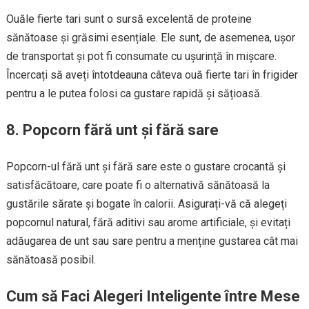
Ouăle fierte tari sunt o sursă excelentă de proteine
sănătoase și grăsimi esențiale. Ele sunt, de asemenea, ușor
de transportat și pot fi consumate cu ușurință în mișcare.
Încercați să aveți întotdeauna câteva ouă fierte tari în frigider
pentru a le putea folosi ca gustare rapidă și sățioasă.
8. Popcorn fără unt și fără sare
Popcorn-ul fără unt și fără sare este o gustare crocantă și
satisfăcătoare, care poate fi o alternativă sănătoasă la
gustările sărate și bogate în calorii. Asigurați-vă că alegeți
popcornul natural, fără aditivi sau arome artificiale, și evitați
adăugarea de unt sau sare pentru a menține gustarea cât mai
sănătoasă posibil.
Cum să Faci Alegeri Inteligente între Mese