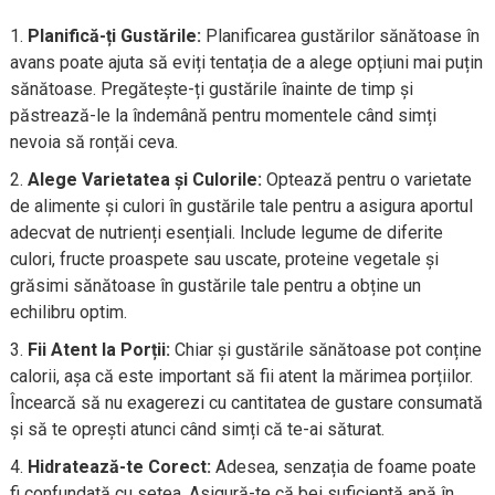
Planifică-ți Gustările:
Planificarea gustărilor sănătoase în
avans poate ajuta să eviți tentația de a alege opțiuni mai puțin
sănătoase. Pregătește-ți gustările înainte de timp și
păstrează-le la îndemână pentru momentele când simți
nevoia să ronțăi ceva.
Alege Varietatea și Culorile:
Optează pentru o varietate
de alimente și culori în gustările tale pentru a asigura aportul
adecvat de nutrienți esențiali. Include legume de diferite
culori, fructe proaspete sau uscate, proteine ​​vegetale și
grăsimi sănătoase în gustările tale pentru a obține un
echilibru optim.
Fii Atent la Porții:
Chiar și gustările sănătoase pot conține
calorii, așa că este important să fii atent la mărimea porțiilor.
Încearcă să nu exagerezi cu cantitatea de gustare consumată
și să te oprești atunci când simți că te-ai săturat.
Hidratează-te Corect:
Adesea, senzația de foame poate
fi confundată cu setea. Asigură-te că bei suficientă apă în