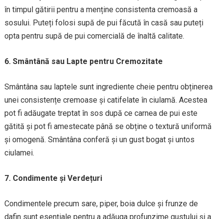
în timpul gătirii pentru a menține consistenta cremoasă a
sosului. Puteți folosi supă de pui făcută în casă sau puteți
opta pentru supă de pui comercială de înaltă calitate.
6. Smântână sau Lapte pentru Cremozitate
Smântâna sau laptele sunt ingrediente cheie pentru obținerea
unei consistențe cremoase și catifelate în ciulamă. Acestea
pot fi adăugate treptat în sos după ce carnea de pui este
gătită și pot fi amestecate până se obține o textură uniformă
și omogenă. Smântâna conferă și un gust bogat și untos
ciulamei.
7. Condimente și Verdețuri
Condimentele precum sare, piper, boia dulce și frunze de
dafin sunt esențiale pentru a adăuga profunzime gustului și a