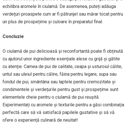
echilibra aromele în ciulamă. De asemenea, puteți adăuga
verdețuri proaspete cum ar fi pătrunjel sau mărar tocat pentru
un plus de prospețime și culoare în preparatul final.
Concluzie
O ciulamă de pui delicioasă și reconfortantă poate fi obținută
cu ajutorul unor ingrediente esențiale alese cu grijă și gătite
cu atenție. Carnea de pui de calitate, ceapa și usturoiul călite,
untul sau uleiul pentru călire, făina pentru legare, supa sau
fondul de pui, smântâna sau laptele pentru cremozitate și
condimentele și verdețurile pentru gust și prospețime sunt
elementele cheie pentru o ciulamă de pui reușită.
Experimentați cu aromele și texturile pentru a găsi combinația
perfectă care să vă satisfacă papilele gustative și să vă
ofere o experiență culinară de neuitat!