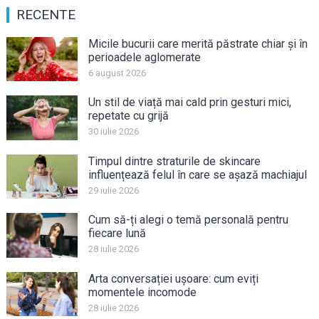
RECENTE
Micile bucurii care merită păstrate chiar și în
perioadele aglomerate
6 august 2026
Un stil de viață mai cald prin gesturi mici,
repetate cu grijă
30 iulie 2026
Timpul dintre straturile de skincare
influențează felul în care se așază machiajul
29 iulie 2026
Cum să-ți alegi o temă personală pentru
fiecare lună
28 iulie 2026
Arta conversației ușoare: cum eviți
momentele incomode
28 iulie 2026