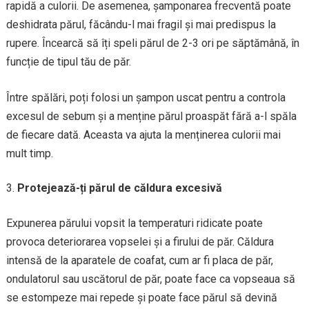
rapidă a culorii. De asemenea, șamponarea frecventă poate
deshidrata părul, făcându-l mai fragil și mai predispus la
rupere. Încearcă să îți speli părul de 2-3 ori pe săptămână, în
funcție de tipul tău de păr.
Între spălări, poți folosi un șampon uscat pentru a controla
excesul de sebum și a menține părul proaspăt fără a-l spăla
de fiecare dată. Aceasta va ajuta la menținerea culorii mai
mult timp.
Protejează-ți părul de căldura excesivă
Expunerea părului vopsit la temperaturi ridicate poate
provoca deteriorarea vopselei și a firului de păr. Căldura
intensă de la aparatele de coafat, cum ar fi placa de păr,
ondulatorul sau uscătorul de păr, poate face ca vopseaua să
se estompeze mai repede și poate face părul să devină