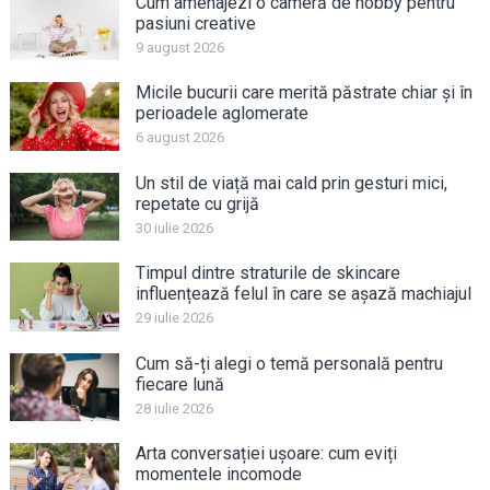
Cum amenajezi o cameră de hobby pentru
pasiuni creative
9 august 2026
Micile bucurii care merită păstrate chiar și în
perioadele aglomerate
6 august 2026
Un stil de viață mai cald prin gesturi mici,
repetate cu grijă
30 iulie 2026
Timpul dintre straturile de skincare
influențează felul în care se așază machiajul
29 iulie 2026
Cum să-ți alegi o temă personală pentru
fiecare lună
28 iulie 2026
Arta conversației ușoare: cum eviți
momentele incomode