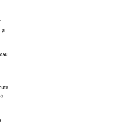
r
 și
 sau
inute
la
e