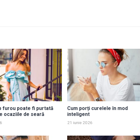
p furou poate fi purtată
Cum porți curelele în mod
e ocaziile de seară
inteligent
26
21 iunie 2026