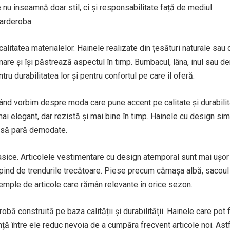
 nu înseamnă doar stil, ci și responsabilitate față de mediul
garderoba.
alitatea materialelor. Hainele realizate din țesături naturale sau 
are și își păstrează aspectul în timp. Bumbacul, lâna, inul sau d
u durabilitatea lor și pentru confortul pe care îl oferă.
 când vorbim despre moda care pune accent pe calitate și durabilit
ai elegant, dar rezistă și mai bine în timp. Hainele cu design si
ră să pară demodate.
lasice. Articolele vestimentare cu design atemporal sunt mai ușor
depind de trendurile trecătoare. Piese precum cămașa albă, sacoul
exemple de articole care rămân relevante în orice sezon.
bă construită pe baza calității și durabilității. Hainele care pot f
ță între ele reduc nevoia de a cumpăra frecvent articole noi. Astf