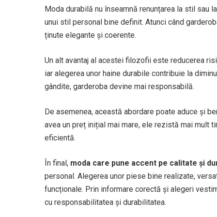
Moda durabilă nu înseamnă renunțarea la stil sau la
unui stil personal bine definit. Atunci când gardero
ținute elegante și coerente.
Un alt avantaj al acestei filozofii este reducerea ri
iar alegerea unor haine durabile contribuie la dimin
gândite, garderoba devine mai responsabilă.
De asemenea, această abordare poate aduce și benefi
avea un preț inițial mai mare, ele rezistă mai mult ti
eficientă.
În final,
moda care pune accent pe calitate și dur
personal. Alegerea unor piese bine realizate, versat
funcționale. Prin informare corectă și alegeri vest
cu responsabilitatea și durabilitatea.