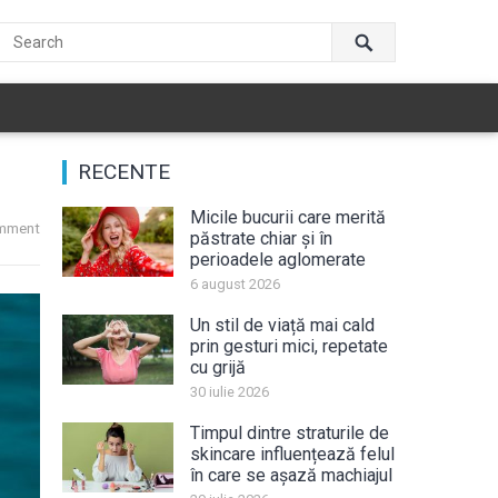
RECENTE
Micile bucurii care merită
mment
păstrate chiar și în
perioadele aglomerate
6 august 2026
Un stil de viață mai cald
prin gesturi mici, repetate
cu grijă
30 iulie 2026
Timpul dintre straturile de
skincare influențează felul
în care se așază machiajul