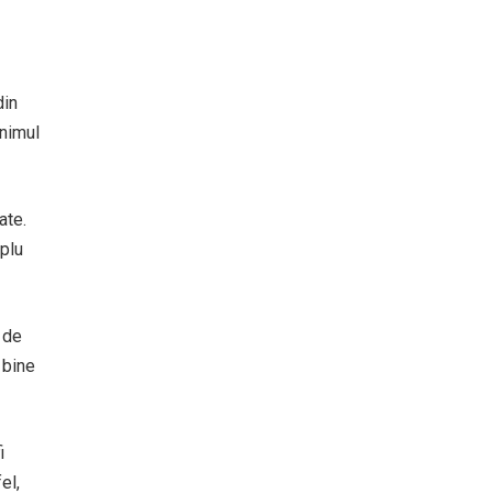
din
enimul
ate.
mplu
 de
 bine
i
el,