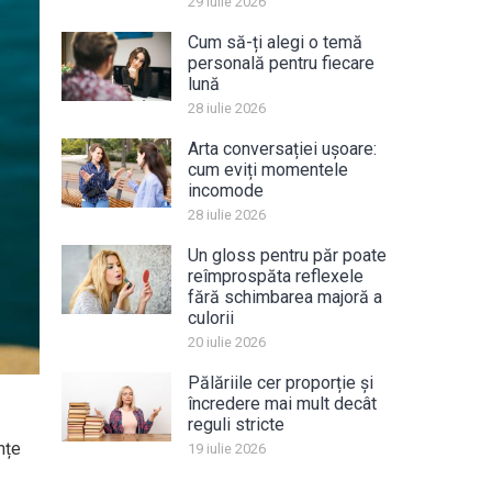
29 iulie 2026
Cum să-ți alegi o temă
personală pentru fiecare
lună
28 iulie 2026
Arta conversației ușoare:
cum eviți momentele
incomode
28 iulie 2026
Un gloss pentru păr poate
reîmprospăta reflexele
fără schimbarea majoră a
culorii
20 iulie 2026
Pălăriile cer proporție și
încredere mai mult decât
reguli stricte
nțe
19 iulie 2026