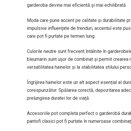
garderoba devine mai eficientă și mai echilibrată.
Moda care pune accent pe calitate și durabilitate pr
impulsive influențate de trenduri, accentul este pus
care pot fi purtate pe termen lung.
Culorile neutre sunt frecvent întâlnite în garderobel
bleumarin sunt ușor de combinat și permit crearea r
versatilitatea hainelor și la stabilitatea stilului pers
Îngrijirea hainelor este un alt aspect esențial al dura
corespunzător. Spălarea corectă, depozitarea adecva
prelungirea duratei lor de viață.
Accesoriile pot completa perfect o garderobă durabi
pantofi clasici pot fi purtate în numeroase combinaț