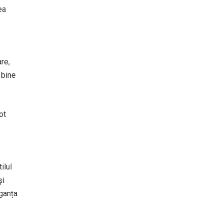
ea
re,
 bine
ot
ilul
și
eganța