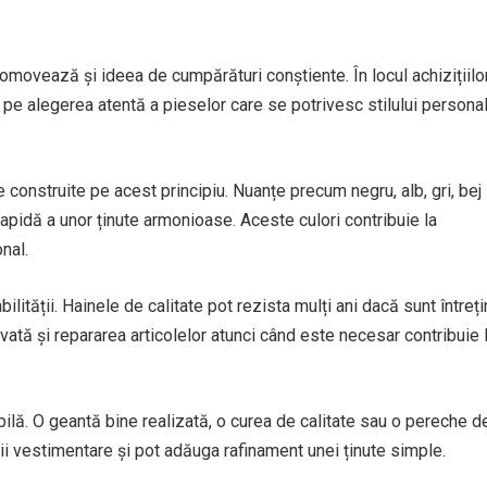
omovează și ideea de cumpărături conștiente. În locul achizițiilo
 pe alegerea atentă a pieselor care se potrivesc stilului personal
e construite pe acest principiu. Nuanțe precum negru, alb, gri, bej
apidă a unor ținute armonioase. Aceste culori contribuie la
onal.
bilității. Hainele de calitate pot rezista mulți ani dacă sunt întreț
tă și repararea articolelor atunci când este necesar contribuie 
lă. O geantă bine realizată, o curea de calitate sau o pereche d
ii vestimentare și pot adăuga rafinament unei ținute simple.