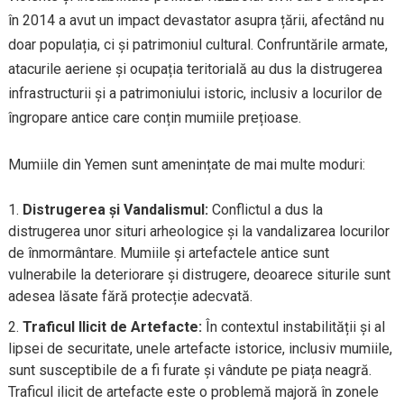
în 2014 a avut un impact devastator asupra țării, afectând nu
doar populația, ci și patrimoniul cultural. Confruntările armate,
atacurile aeriene și ocupația teritorială au dus la distrugerea
infrastructurii și a patrimoniului istoric, inclusiv a locurilor de
îngropare antice care conțin mumiile prețioase.
Mumiile din Yemen sunt amenințate de mai multe moduri:
Distrugerea și Vandalismul:
Conflictul a dus la
distrugerea unor situri arheologice și la vandalizarea locurilor
de înmormântare. Mumiile și artefactele antice sunt
vulnerabile la deteriorare și distrugere, deoarece siturile sunt
adesea lăsate fără protecție adecvată.
Traficul Ilicit de Artefacte:
În contextul instabilității și al
lipsei de securitate, unele artefacte istorice, inclusiv mumiile,
sunt susceptibile de a fi furate și vândute pe piața neagră.
Traficul ilicit de artefacte este o problemă majoră în zonele