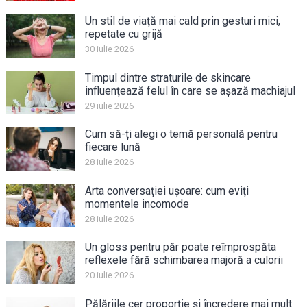
Un stil de viață mai cald prin gesturi mici,
repetate cu grijă
30 iulie 2026
Timpul dintre straturile de skincare
influențează felul în care se așază machiajul
29 iulie 2026
Cum să-ți alegi o temă personală pentru
fiecare lună
28 iulie 2026
Arta conversației ușoare: cum eviți
momentele incomode
28 iulie 2026
Un gloss pentru păr poate reîmprospăta
reflexele fără schimbarea majoră a culorii
20 iulie 2026
Pălăriile cer proporție și încredere mai mult