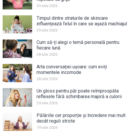
30 iulie 2026
Timpul dintre straturile de skincare
influențează felul în care se așază machiajul
29 iulie 2026
Cum să-ți alegi o temă personală pentru
fiecare lună
28 iulie 2026
Arta conversației ușoare: cum eviți
momentele incomode
28 iulie 2026
Un gloss pentru păr poate reîmprospăta
reflexele fără schimbarea majoră a culorii
20 iulie 2026
Pălăriile cer proporție și încredere mai mult
decât reguli stricte
19 iulie 2026