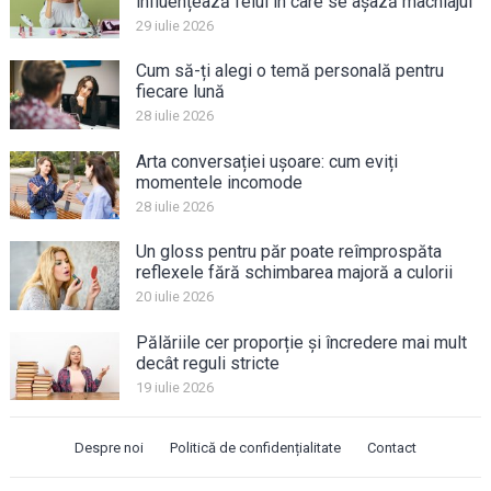
influențează felul în care se așază machiajul
29 iulie 2026
Cum să-ți alegi o temă personală pentru
fiecare lună
28 iulie 2026
Arta conversației ușoare: cum eviți
momentele incomode
28 iulie 2026
Un gloss pentru păr poate reîmprospăta
reflexele fără schimbarea majoră a culorii
20 iulie 2026
Pălăriile cer proporție și încredere mai mult
decât reguli stricte
19 iulie 2026
Despre noi
Politică de confidențialitate
Contact