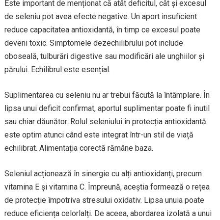
Este important de menționat că atât deficitul, cât și excesul
de seleniu pot avea efecte negative. Un aport insuficient
reduce capacitatea antioxidantă, în timp ce excesul poate
deveni toxic. Simptomele dezechilibrului pot include
oboseală, tulburări digestive sau modificări ale unghiilor și
părului. Echilibrul este esențial.
Suplimentarea cu seleniu nu ar trebui făcută la întâmplare. În
lipsa unui deficit confirmat, aportul suplimentar poate fi inutil
sau chiar dăunător. Rolul seleniului în protecția antioxidantă
este optim atunci când este integrat într-un stil de viață
echilibrat. Alimentația corectă rămâne baza.
Seleniul acționează în sinergie cu alți antioxidanți, precum
vitamina E și vitamina C. Împreună, aceștia formează o rețea
de protecție împotriva stresului oxidativ. Lipsa unuia poate
reduce eficiența celorlalți. De aceea, abordarea izolată a unui