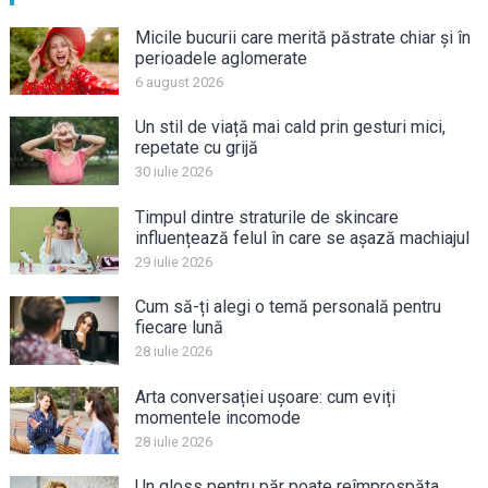
Micile bucurii care merită păstrate chiar și în
perioadele aglomerate
6 august 2026
Un stil de viață mai cald prin gesturi mici,
repetate cu grijă
30 iulie 2026
Timpul dintre straturile de skincare
influențează felul în care se așază machiajul
29 iulie 2026
Cum să-ți alegi o temă personală pentru
fiecare lună
28 iulie 2026
Arta conversației ușoare: cum eviți
momentele incomode
28 iulie 2026
Un gloss pentru păr poate reîmprospăta