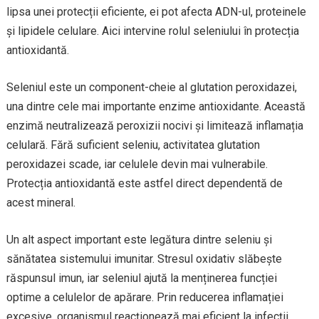
lipsa unei protecții eficiente, ei pot afecta ADN-ul, proteinele
și lipidele celulare. Aici intervine rolul seleniului în protecția
antioxidantă.
Seleniul este un component-cheie al glutation peroxidazei,
una dintre cele mai importante enzime antioxidante. Această
enzimă neutralizează peroxizii nocivi și limitează inflamația
celulară. Fără suficient seleniu, activitatea glutation
peroxidazei scade, iar celulele devin mai vulnerabile.
Protecția antioxidantă este astfel direct dependentă de
acest mineral.
Un alt aspect important este legătura dintre seleniu și
sănătatea sistemului imunitar. Stresul oxidativ slăbește
răspunsul imun, iar seleniul ajută la menținerea funcției
optime a celulelor de apărare. Prin reducerea inflamației
excesive, organismul reacționează mai eficient la infecții.