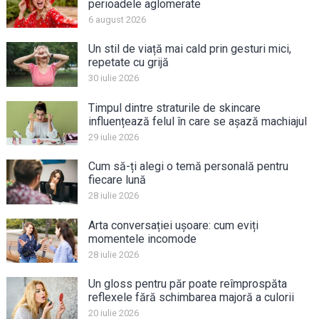
perioadele aglomerate
6 august 2026
Un stil de viață mai cald prin gesturi mici,
repetate cu grijă
30 iulie 2026
Timpul dintre straturile de skincare
influențează felul în care se așază machiajul
29 iulie 2026
Cum să-ți alegi o temă personală pentru
fiecare lună
28 iulie 2026
Arta conversației ușoare: cum eviți
momentele incomode
28 iulie 2026
Un gloss pentru păr poate reîmprospăta
reflexele fără schimbarea majoră a culorii
20 iulie 2026