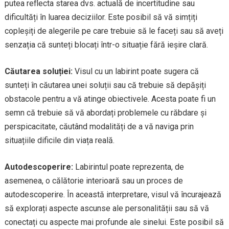
putea reflecta starea dvs. actuală de incertitudine sau
dificultăți în luarea deciziilor. Este posibil să vă simțiți
copleșiți de alegerile pe care trebuie să le faceți sau să aveți
senzația că sunteți blocați într-o situație fără ieșire clară.
Căutarea soluției:
Visul cu un labirint poate sugera că
sunteți în căutarea unei soluții sau că trebuie să depășiți
obstacole pentru a vă atinge obiectivele. Acesta poate fi un
semn că trebuie să vă abordați problemele cu răbdare și
perspicacitate, căutând modalități de a vă naviga prin
situațiile dificile din viața reală.
Autodescoperire:
Labirintul poate reprezenta, de
asemenea, o călătorie interioară sau un proces de
autodescoperire. În această interpretare, visul vă încurajează
să explorați aspecte ascunse ale personalității sau să vă
conectați cu aspecte mai profunde ale sinelui. Este posibil să