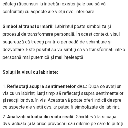
căutați răspunsuri la întrebări existențiale sau să vă
confruntați cu aspecte ale vieții dvs. interioare.
Simbol al transformării:
Labirintul poate simboliza și
procesul de transformare personală. În acest context, visul
sugerează că treceți printr-o perioadă de schimbare și
dezvoltare. Este posibil să vă simțiți că vă transformați într-o
persoană mai puternică și mai înțeleaptă.
Soluții la visul cu labirinte:
Reflectați asupra sentimentelor dvs.:
După ce aveți un
vis cu un labirint, luați timp să reflectați asupra sentimentelor
și reacțiilor dvs. în vis. Aceasta vă poate oferi indicii despre
ce aspecte ale vieții dvs. ar putea fi simbolizate de labirint.
Analizați situația din viața reală:
Gândiți-vă la situația
dvs. actuală și la orice provocări sau dileme pe care le puteți