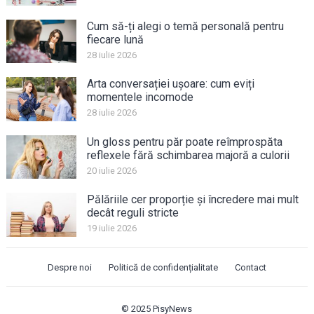
Cum să-ți alegi o temă personală pentru
fiecare lună
28 iulie 2026
Arta conversației ușoare: cum eviți
momentele incomode
28 iulie 2026
Un gloss pentru păr poate reîmprospăta
reflexele fără schimbarea majoră a culorii
20 iulie 2026
Pălăriile cer proporție și încredere mai mult
decât reguli stricte
19 iulie 2026
Despre noi
Politică de confidențialitate
Contact
© 2025
PisyNews