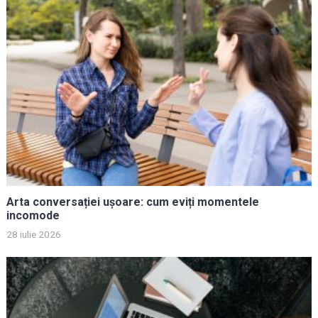
Arta conversației ușoare: cum eviți momentele
incomode
28 iulie 2026