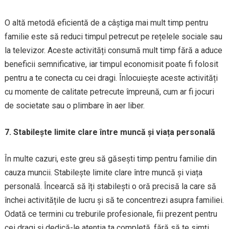
O altă metodă eficientă de a câștiga mai mult timp pentru
familie este să reduci timpul petrecut pe rețelele sociale sau
la televizor. Aceste activități consumă mult timp fără a aduce
beneficii semnificative, iar timpul economisit poate fi folosit
pentru a te conecta cu cei dragi. Înlocuiește aceste activități
cu momente de calitate petrecute împreună, cum ar fi jocuri
de societate sau o plimbare în aer liber.
7. Stabilește limite clare între muncă și viața personală
În multe cazuri, este greu să găsești timp pentru familie din
cauza muncii. Stabilește limite clare între muncă și viața
personală. Încearcă să îți stabilești o oră precisă la care să
închei activitățile de lucru și să te concentrezi asupra familiei.
Odată ce termini cu treburile profesionale, fii prezent pentru
cei dragi și dedică-le atenția ta completă, fără să te simți