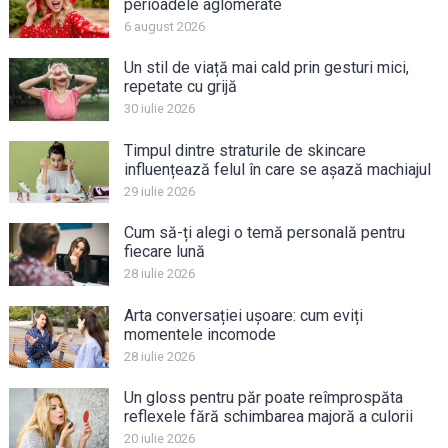
perioadele aglomerate
6 august 2026
Un stil de viață mai cald prin gesturi mici,
repetate cu grijă
30 iulie 2026
Timpul dintre straturile de skincare
influențează felul în care se așază machiajul
29 iulie 2026
Cum să-ți alegi o temă personală pentru
fiecare lună
28 iulie 2026
Arta conversației ușoare: cum eviți
momentele incomode
28 iulie 2026
Un gloss pentru păr poate reîmprospăta
reflexele fără schimbarea majoră a culorii
20 iulie 2026