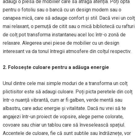
adaugi o piesă de mobilier care să atragă atenția. Poți opta
pentru o fotoliu sau o bancă cu un design modern sau o
canapea mică, care să adauge confort și stil. Dacă vrei un colț
mai relaxant, o pernuță de citit sau o mică bibliotecă cu rafturi
de colț pot transforma instantaneu acel loc într-o zonă de
relaxare. Alegerea unei piese de mobilier cu un design
interesant va da tonul întregii atmosfere din colțul respectiv.
2. Folosește culoare pentru a adăuga energie
Unul dintre cele mai simple moduri de a transforma un colț
plictisitor este să adaugi culoare. Poți picta peretele din colț
într-o nuanță vibrantă, cum ar fi galben, verde mentă sau
albastru, care aduc energie și vitalitate. Dacă nu vrei să te
angajezi într-un proiect de vopsire, alege perne colorate,
covoare sau chiar un tablou care să înveselească spațiul.
Accentele de culoare, fie că sunt subtile sau îndrăznețe, vor