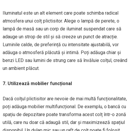
Iluminatul este un alt element care poate schimba radical
atmosfera unui colț plictisitor. Alege o lampă de perete, o
lampă de masă sau un corp de iluminat suspendat care să
adauge un strop de stil și să creeze un punct de atracție.
Luminile calde, de preferință cu intensitate ajustabilă, vor
adăuga o atmosferă plăcută și intimă. Poți adăuga chiar și
benzi LED sau lumini de strung care să învăluie colțul, creând
un ambient plăcut.
7. Utilizează mobilier funcțional
Dacă colțul plictisitor are nevoie de mai multă funcționalitate,
poți adăuga mobilier multifuncțional. De exemplu, o bancă cu
spațiu de depozitare poate transforma acest colț într-o zonă
utilă, care nu doar că adaugă stil, dar și maximizează spațiul
disponibil. Un dulap mic sau un raft de colț poate fi folosit