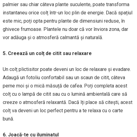
palmier sau chiar câteva plante suculente, poate transforma
instantaneu orice colț într-un loc plin de energie. Dacă spațiul
este mic, poți opta pentru plante de dimensiuni reduse, în
ghivece frumoase. Plantele nu doar că vor înviora zona, dar
vor adăuga și o atmosferă calmantă și naturală.
5. Creează un colț de citit sau relaxare
Un colț plictisitor poate deveni un loc de relaxare și evadare.
Adaugă un fotoliu confortabil sau un scaun de citit, câteva
perne moi și o mică măsuță de cafea. Poți completa acest
colț cu o lampă de citit sau cu o lumină ambientală care să
creeze o atmosferă relaxantă. Dacă îți place să citești, acest
colț va deveni un loc perfect pentru a te relaxa cu o carte
bună.
6. Joacă-te cu iluminatul