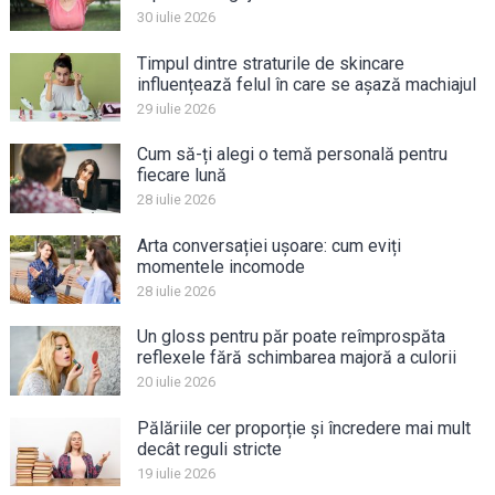
30 iulie 2026
Timpul dintre straturile de skincare
influențează felul în care se așază machiajul
29 iulie 2026
Cum să-ți alegi o temă personală pentru
fiecare lună
28 iulie 2026
Arta conversației ușoare: cum eviți
momentele incomode
28 iulie 2026
Un gloss pentru păr poate reîmprospăta
reflexele fără schimbarea majoră a culorii
20 iulie 2026
Pălăriile cer proporție și încredere mai mult
decât reguli stricte
19 iulie 2026