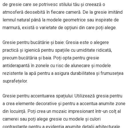
de gresie care se potrivesc stilului tău și creează o
atmosferă deosebită în fiecare cameră. De la gresie imitând
lemnul natural până la modele geometrice sau inspirate de
marmură, există o varietate de opțiuni din care poți alege.
Gresie pentru bucătărie și baie: Gresia este o alegere
practică și igienică pentru spațiile cu umiditate ridicată,
precum bucătăria și baia. Poți opta pentru gresie
antiderapantă în zonele cu risc de alunecare și modele
rezistente la apă pentru a asigura durabilitatea și frumusețea
suprafețelor.
Gresie pentru accentuarea spațiului: Utilizează gresia pentru
a crea elemente decorative și pentru a accentua anumite zone
din locuință. Poți crea un mozaic impresionant într-un colț al
camerei sau poți alege gresie cu modele și culori
contrastante pentru a evidenția anumite detalii arhitecturale.