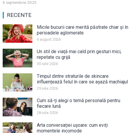
6 septembrie 2025
RECENTE
Micile bucurii care merită păstrate chiar și în
perioadele aglomerate
6 august 2026
Un stil de viață mai cald prin gesturi mici,
repetate cu grijă
30 iulie 2026
Timpul dintre straturile de skincare
influențează felul în care se așază machiajul
29 iulie 2026
Cum să-ți alegi o temă personală pentru
fiecare lună
28 iulie 2026
Arta conversației ușoare: cum eviți
momentele incomode