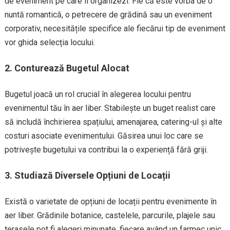
de eveniment pe care îl organizezi. Fie că este vorba de o
nuntă romantică, o petrecere de grădină sau un eveniment
corporativ, necesitățile specifice ale fiecărui tip de eveniment
vor ghida selecția locului.
2.
Conturează Bugetul Alocat
Bugetul joacă un rol crucial în alegerea locului pentru
evenimentul tău în aer liber. Stabilește un buget realist care
să includă închirierea spațiului, amenajarea, catering-ul și alte
costuri asociate evenimentului. Găsirea unui loc care se
potrivește bugetului va contribui la o experiență fără griji.
3.
Studiază Diversele Opțiuni de Locații
Există o varietate de opțiuni de locații pentru evenimente în
aer liber. Grădinile botanice, castelele, parcurile, plajele sau
terasele pot fi alegeri minunate, fiecare având un farmec unic.