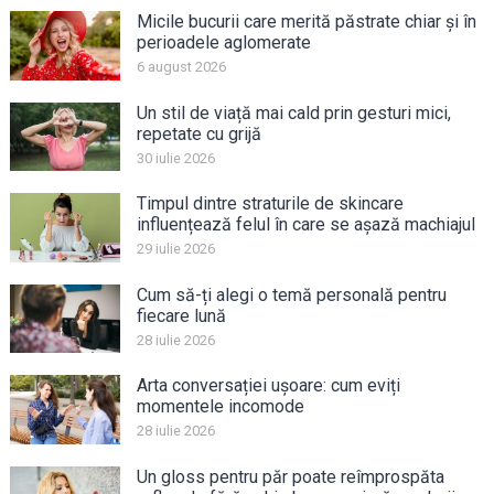
Micile bucurii care merită păstrate chiar și în
perioadele aglomerate
6 august 2026
Un stil de viață mai cald prin gesturi mici,
repetate cu grijă
30 iulie 2026
Timpul dintre straturile de skincare
influențează felul în care se așază machiajul
29 iulie 2026
Cum să-ți alegi o temă personală pentru
fiecare lună
28 iulie 2026
Arta conversației ușoare: cum eviți
momentele incomode
28 iulie 2026
Un gloss pentru păr poate reîmprospăta