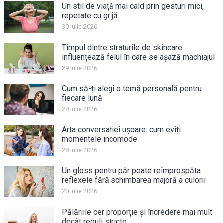
Un stil de viață mai cald prin gesturi mici,
repetate cu grijă
30 iulie 2026
Timpul dintre straturile de skincare
influențează felul în care se așază machiajul
29 iulie 2026
Cum să-ți alegi o temă personală pentru
fiecare lună
28 iulie 2026
Arta conversației ușoare: cum eviți
momentele incomode
28 iulie 2026
Un gloss pentru păr poate reîmprospăta
reflexele fără schimbarea majoră a culorii
20 iulie 2026
Pălăriile cer proporție și încredere mai mult
decât reguli stricte